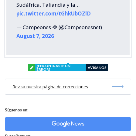
Sudáfrica, Taliandia y la…
pic.twitter.com/tGhkUbOZlD
— Campeones 🦅 (@Campeonesnet)
August 7, 2026
¿ENCONTRASTE UN
AVÍSANOS
ERROR?
Revisa nuestra página de correcciones
Síguenos en:
Suscríbete en: