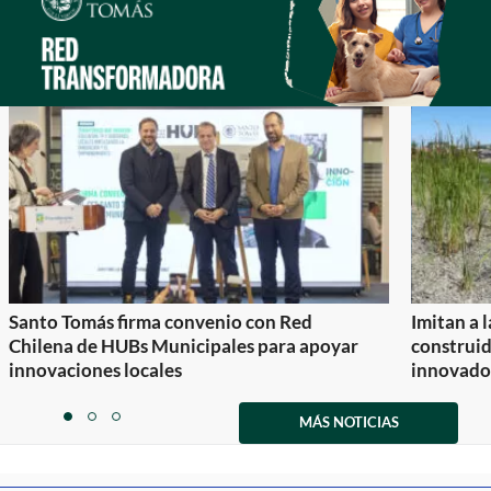
Santo Tomás firma convenio con Red
Imitan a 
Chilena de HUBs Municipales para apoyar
construi
innovaciones locales
innovador
Item
1
MÁS NOTICIAS
item
item
item
of
0
1
2
3