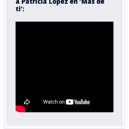
a Patricia López en ‘Más de
ti’: