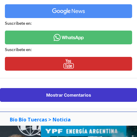
Suscríbete en:
Suscríbete en:
Mostrar Comentarios
Bío Bío Tuercas
> Noticia