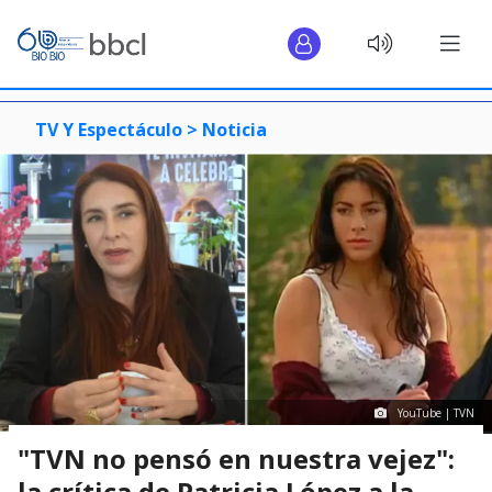
TV Y Espectáculo >
Noticia
YouTube | TVN
"TVN no pensó en nuestra vejez":
la crítica de Patricia López a la