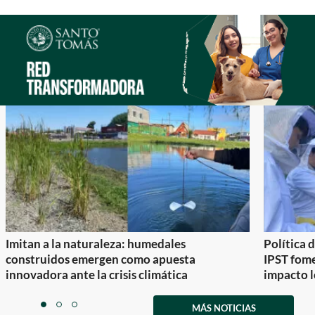
Imitan a la naturaleza: humedales
Política 
construidos emergen como apuesta
IPST fom
innovadora ante la crisis climática
impacto l
Item
1
MÁS NOTICIAS
item
item
item