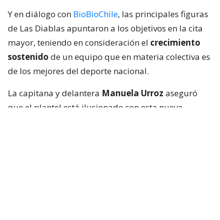
Y en diálogo con
BioBioChile
, las principales figuras
de Las Diablas apuntaron a los objetivos en la cita
mayor, teniendo en consideración el
crecimiento
sostenido
de un equipo que en materia colectiva es
de los mejores del deporte nacional.
La capitana y delantera
Manuela Urroz
aseguró
que el plantel está ilusionado con esta nueva
oportunidad y consciente de la exigencia que
representa el grupo que les tocó.
“
Estamos muy felices de estar viviendo este
sueño. Tenemos tres rivales muy difíciles en el
grupo: Países Bajos, como el número uno del
ranking; Australia, que fue tercero en el Mundial
anterior; y Japón, que siempre es un equipo