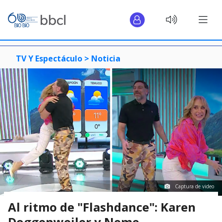
TV Y Espectáculo >
Noticia
Captura de video
Al ritmo de "Flashdance": Karen
Doggenweiler y Neme