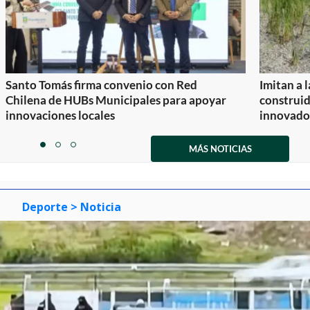
Santo Tomás firma convenio con Red
Imitan a 
Chilena de HUBs Municipales para apoyar
construi
innovaciones locales
innovador
Item
1
MÁS NOTICIAS
item
item
item
of
0
1
2
3
Deporte
> Noticia