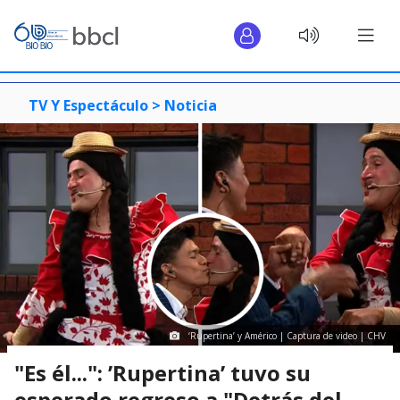
TV Y Espectáculo >
Noticia
‘Rupertina’ y Américo | Captura de video | CHV
"Es él...": ’Rupertina’ tuvo su
esperado regreso a "Detrás del