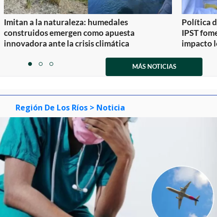
Imitan a la naturaleza: humedales
Política 
construidos emergen como apuesta
IPST fom
innovadora ante la crisis climática
impacto l
Item
1
MÁS NOTICIAS
item
item
item
of
0
1
2
3
Región De Los Ríos
> Noticia