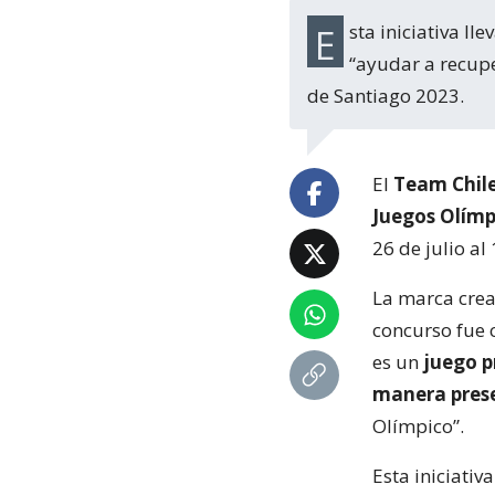
Esta iniciativa lleva el nombre de ‘Cazadores de Medallas’. Y las personas deben
“ayudar a recupe
de Santiago 2023.
El
Team Chil
Juegos Olímp
26 de julio al
La marca crea
concurso fue 
es un
juego p
manera prese
Olímpico”.
Esta iniciativ