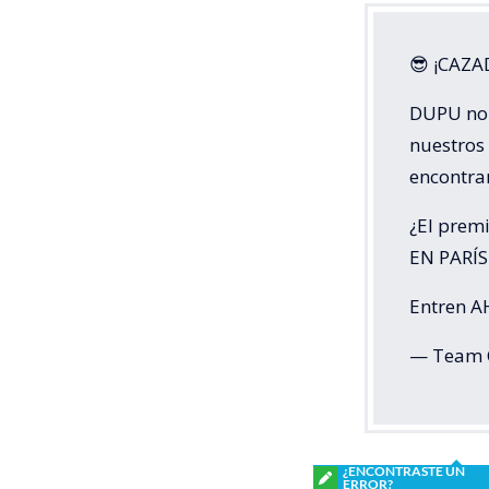
😎 ¡CAZ
DUPU no 
nuestros
encontrar
¿El prem
EN PARÍS
Entren 
— Team 
¿ENCONTRASTE UN
ERROR?