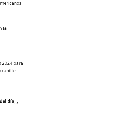
namericanos
n la
s 2024 para
o anillos.
del día
, y