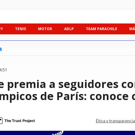
BY
TENIS
MOTOR
ADLP
TEAM PARACHILE
MÁ
a
4:51
 premia a seguidores con
ímpicos de París: conoce 
Ética y transparenci