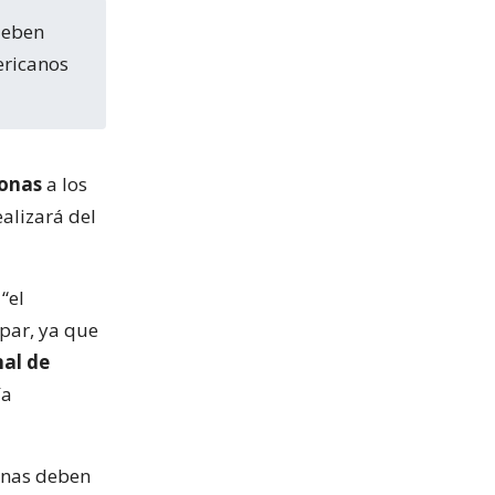
ericanos
sonas
a los
alizará del
“el
par, ya que
nal de
ía
sonas deben