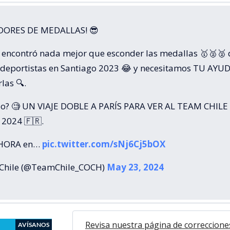
ADORES DE MEDALLAS! 😎
encontró nada mejor que esconder las medallas 🥇🥈🥈 
 deportistas en Santiago 2023 😂 y necesitamos TU AYU
las 🔍.
io? 🧐 UN VIAJE DOBLE A PARÍS PARA VER AL TEAM CHILE 
 2024 🇫🇷.
AHORA en…
pic.twitter.com/sNj6Cj5bOX
Chile (@TeamChile_COCH)
May 23, 2024
Revisa nuestra página de correccione
AVÍSANOS