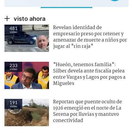
visto ahora
Revelan identidad de
481
visitas
empresario preso por retener y
amenazar de muerte a niños por
jugar al "rin raja"
"Hueón, tenemos familia":
233
visitas
Silber devela ante fiscalía pelea
entre Vargas y Lagos por pagos a
Migueles
Reportan que puente oculto de
191
visitas
1926 emergió en el norte de La
Serena por lluvias y mantuvo
conectividad