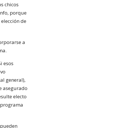
os chicos
unfo, porque
 elección de
corporarse a
ma.
Si esos
ivo
al general),
ne asegurado
sulte electo
u programa
e pueden