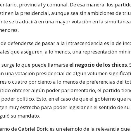
ntario, provincial y comunal. De esa manera, los partid
ir en la presidencial, aunque sea sin ambiciones de tri
nte se traducirá en una mayor votación en la simultánea
menores.
 de defenderse de pasar a la intrascendencia es la de in
rales que aseguren, a lo menos, una representación míni
o surge lo que puede llamarse
el negocio de los chicos
. 
an una votación presidencial de algún volumen significat
es o cuatro por ciento a lo menos de preferencias del tot
itido obtener algún poder parlamentario, el partido tie
oder político. Esto, en el caso de que el gobierno que re
en muy estrecho para poder legislar en el sentido de s
iguió su mandato.
ierno de Gabriel Boric es un ejemplo de la relevancia qu