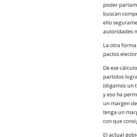
poder parlame
buscan compet
ello segurame
autoridades 
La otra forma
pactos electo
De ese cálcul
partidos logr
(digamos un tr
y eso ha perm
un margen de p
tenga un marg
con que cons
El actual gob