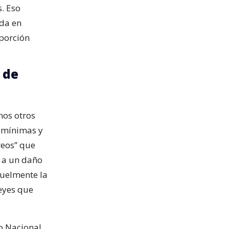
. Eso
ada en
porción
 de
nos otros
s mínimas y
reos” que
 a un daño
ruelmente la
leyes que
o Nacional