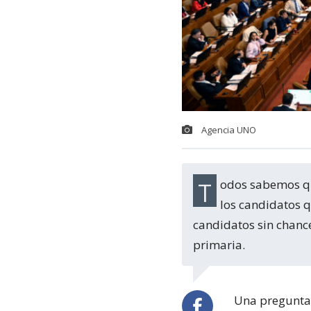
Agencia UNO
Todos sabemos que, cuando la próxima elección presidencial se acerque, junto a
los candidatos q
candidatos sin chance
primaria.
Una pregunta