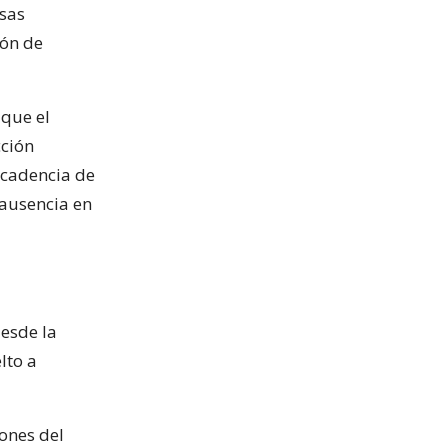
esas
ión de
 que el
cción
ecadencia de
 ausencia en
desde la
lto a
ones del