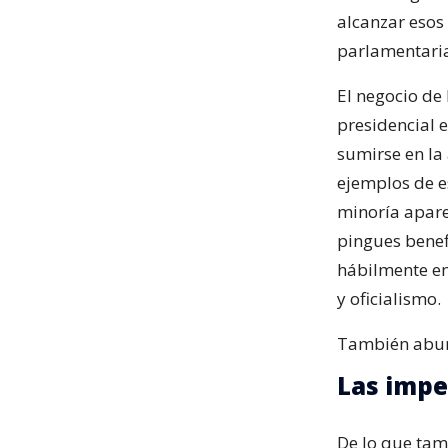
alcanzar esos
parlamentari
El negocio de 
presidencial 
sumirse en la 
ejemplos de e
minoría apare
pingues benef
hábilmente en
y oficialismo.
También abun
Las impe
De lo que tam