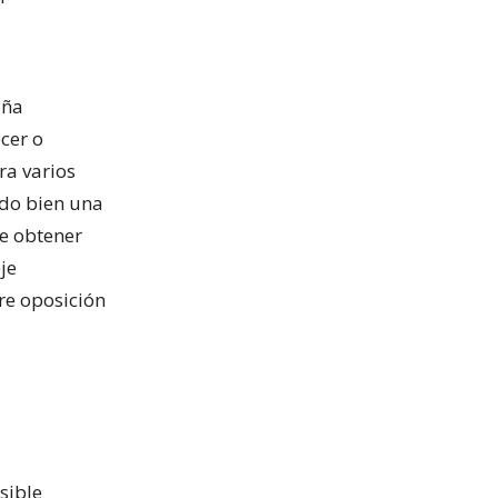
aña
cer o
ra varios
do bien una
de obtener
je
re oposición
sible