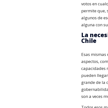
votos en cual
permite que, 
algunos de es
alguna con su
La neces
Chile
Esas mismas r
aspectos, com
capacidades m
pueden llegar
grande de la 
gobernabilida
son a veces m
Todos esos ma