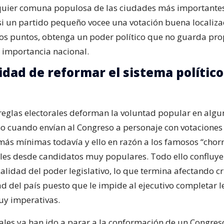
quier comuna populosa de las ciudades más importantes
si un partido pequeño vocee una votación buena localiz
os puntos, obtenga un poder político que no guarda pro
 importancia nacional.
idad de reformar el sistema político
eglas electorales deforman la voluntad popular en algu
o cuando envían al Congreso a personaje con votacione
ás mínimas todavía y ello en razón a los famosos “chor
les desde candidatos muy populares. Todo ello confluye
calidad del poder legislativo, lo que termina afectando c
d del país puesto que le impide al ejecutivo completar 
uy imperativas.
les ya han ido a parar a la conformación de un Congres