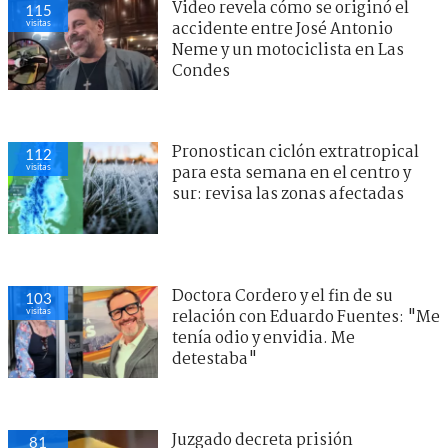
Video revela cómo se originó el
115
visitas
accidente entre José Antonio
Neme y un motociclista en Las
Condes
Pronostican ciclón extratropical
112
visitas
para esta semana en el centro y
sur: revisa las zonas afectadas
Doctora Cordero y el fin de su
103
visitas
relación con Eduardo Fuentes: "Me
tenía odio y envidia. Me
detestaba"
Juzgado decreta prisión
81