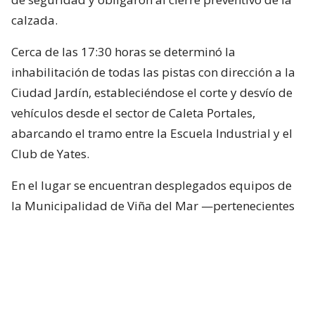
calzada.
Cerca de las 17:30 horas se determinó la
inhabilitación de todas las pistas con dirección a la
Ciudad Jardín, estableciéndose el corte y desvío de
vehículos desde el sector de Caleta Portales,
abarcando el tramo entre la Escuela Industrial y el
Club de Yates.
En el lugar se encuentran desplegados equipos de
la Municipalidad de Viña del Mar —pertenecientes
a Seguridad Pública, Gestión del Riesgo de
Desastres y Operaciones—, quienes trabajan en el
despeje y aseguramiento de la vía con apoyo de
cuatro camiones tolva, un cargador frontal y una
retroexcavadora.