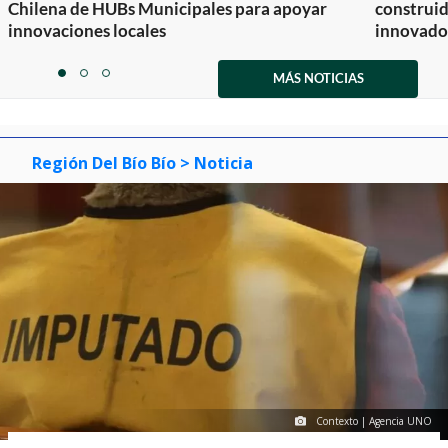
Chilena de HUBs Municipales para apoyar
construi
innovaciones locales
innovador
Item
1
MÁS NOTICIAS
item
item
item
of
0
1
2
3
Región Del Bío Bío
> Noticia
Contexto | Agencia UNO