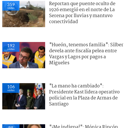
Reportan que puente oculto de
359
visitas
1926 emergió en el norte de La
Serena por lluvias y mantuvo
conectividad
"Hueón, tenemos familia": Silber
192
visitas
devela ante fiscalía pelea entre
Vargas y Lagos por pagos a
Migueles
"La mano ha cambiado":
106
visitas
Presidente Kast lidera operativo
policial en la Plaza de Armas de
Santiago
"¡Me indigna!": Mónica Rincón
98