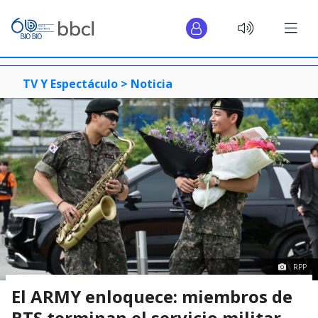
TV Y Espectáculo >
Noticia
RPP
El ARMY enloquece: miembros de
BTS terminan el servicio militar