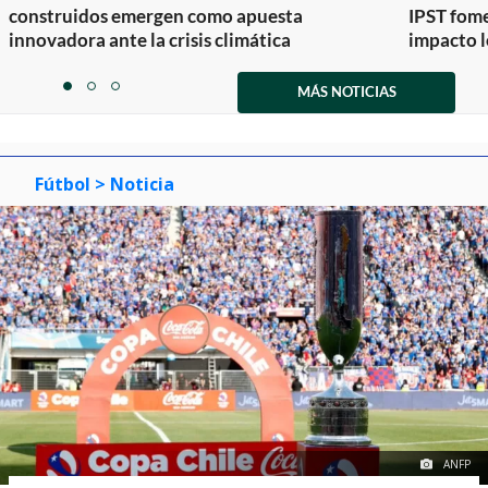
construidos emergen como apuesta
IPST fom
innovadora ante la crisis climática
impacto l
Item
1
MÁS NOTICIAS
item
item
item
of
0
1
2
3
Fútbol
> Noticia
ANFP