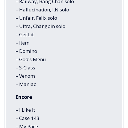
– Railway, Bang Chan solo
– Hallucination, I.N solo
– Unfair, Felix solo
– Ultra, Changbin solo
– Get Lit
– Item
– Domino
– God’s Menu
– S-Class
– Venom
– Maniac
Encore
– I Like It
– Case 143
– My Pace