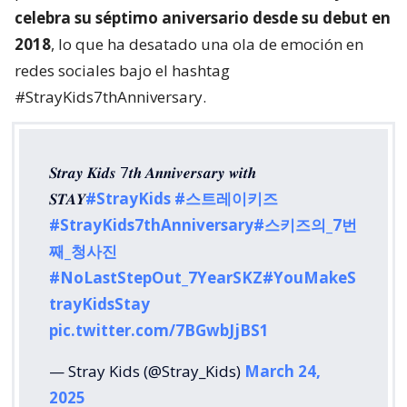
celebra su séptimo aniversario desde su debut en
2018
, lo que ha desatado una ola de emoción en
redes sociales bajo el hashtag
#StrayKids7thAnniversary.
𝑺𝒕𝒓𝒂𝒚 𝑲𝒊𝒅𝒔 7𝒕𝒉 𝑨𝒏𝒏𝒊𝒗𝒆𝒓𝒔𝒂𝒓𝒚 𝒘𝒊𝒕𝒉
𝑺𝑻𝑨𝒀
#StrayKids
#스트레이키즈
#StrayKids7thAnniversary
#스키즈의_7번
째_청사진
#NoLastStepOut_7YearSKZ
#YouMakeS
trayKidsStay
pic.twitter.com/7BGwbJjBS1
— Stray Kids (@Stray_Kids)
March 24,
2025