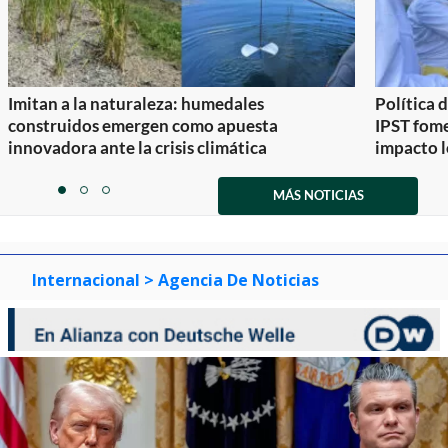
Imitan a la naturaleza: humedales
Política 
construidos emergen como apuesta
IPST fom
innovadora ante la crisis climática
impacto l
Item
1
MÁS NOTICIAS
item
item
item
of
0
1
2
3
Internacional
> Agencia De Noticias