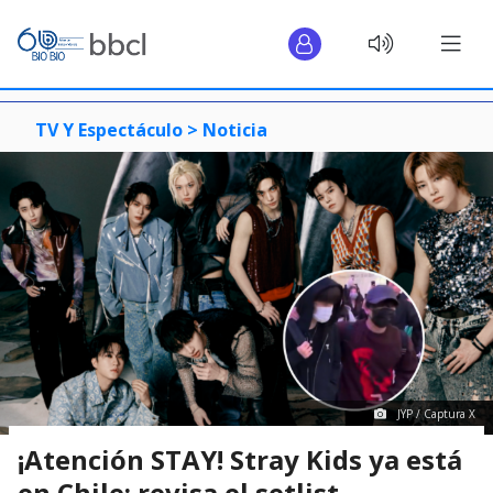
TV Y Espectáculo >
Noticia
JYP / Captura X
¡Atención STAY! Stray Kids ya está
en Chile: revisa el setlist,