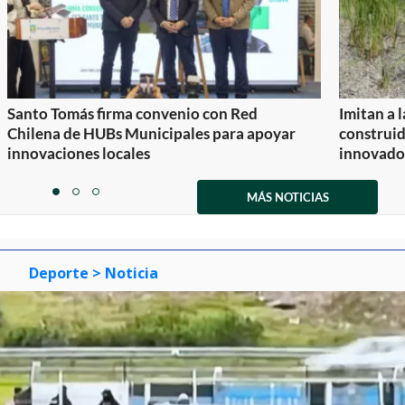
Santo Tomás firma convenio con Red
Imitan a 
Chilena de HUBs Municipales para apoyar
construi
innovaciones locales
innovador
Item
1
MÁS NOTICIAS
item
item
item
of
0
1
2
3
Deporte
> Noticia