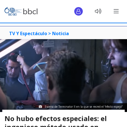
TV Y Espectáculo >
Noticia
Escena de Terminator II en la que se recreó el “efecto espejo”
No hubo efectos especiales: el
ingenioso método usado en