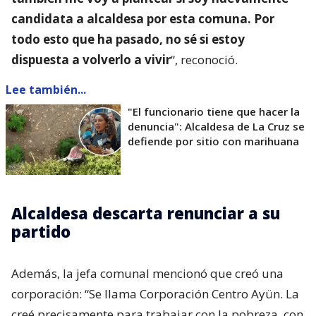
candidata a alcaldesa por esta comuna. Por
todo esto que ha pasado, no sé si estoy
dispuesta a volverlo a vivir
“, reconoció.
Lee también...
"El funcionario tiene que hacer la
denuncia": Alcaldesa de La Cruz se
defiende por sitio con marihuana
Alcaldesa descarta renunciar a su
partido
Además, la jefa comunal mencionó que creó una
corporación: “Se llama Corporación Centro Ayün. La
creé precisamente para trabajar con la pobreza, con