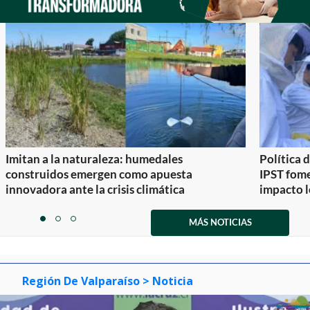
Imitan a la naturaleza: humedales
Política 
construidos emergen como apuesta
IPST fom
innovadora ante la crisis climática
impacto l
Item
1
MÁS NOTICIAS
item
item
item
of
0
1
2
3
Región De Valparaíso
> Noticia