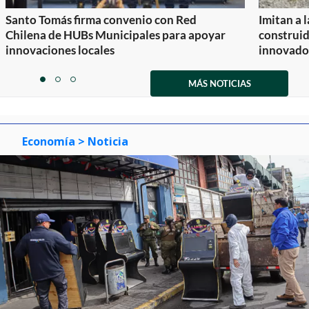
Santo Tomás firma convenio con Red
Imitan a 
Chilena de HUBs Municipales para apoyar
construi
innovaciones locales
innovador
Item
1
MÁS NOTICIAS
item
item
item
of
0
1
2
3
Economía
> Noticia