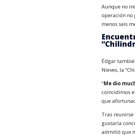
Aunque no indi
operación no 
menos seis me
Encuentr
“Chilind
Édgar también
Nieves, la “Ch
“
Me dio much
coincidimos e
que afortunad
Tras reunirse 
gustaría conc
admitió que n