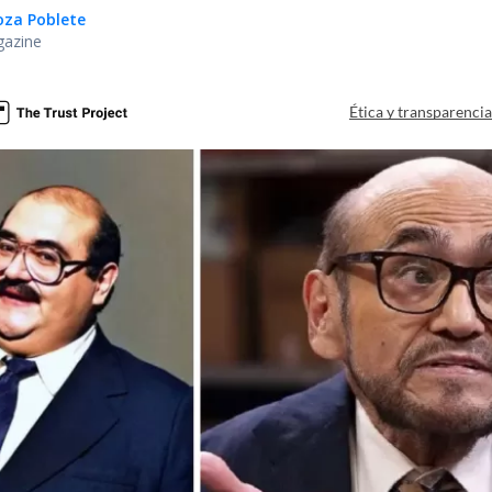
oza Poblete
gazine
Ética y transparenci