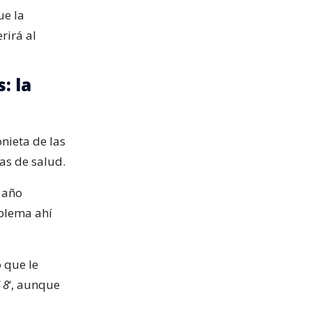
ue la
rirá al
: la
nieta de las
as de salud.
 año
blema ahí
ó que le
 8
‘, aunque