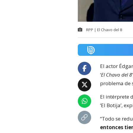
RPP | El Chavo del 8
El actor Édgar
‘
El Chavo del 8
problema de s
El intérprete
‘El Botija’, e
“Todo se redu
entonces tie