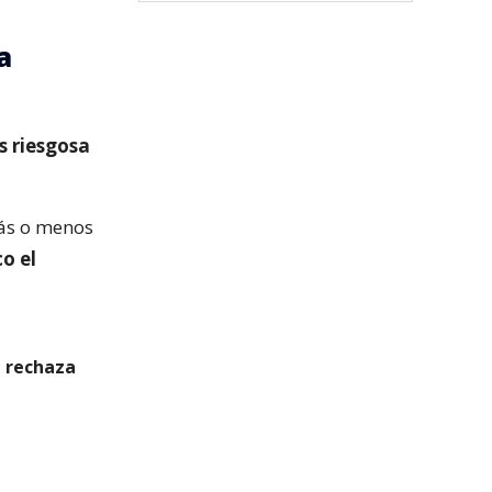
a
s riesgosa
más o menos
o el
n rechaza