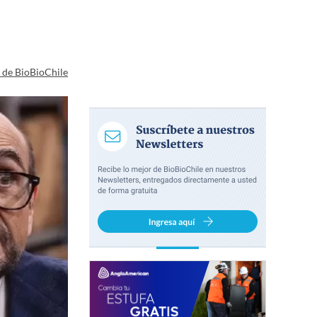
a de BioBioChile