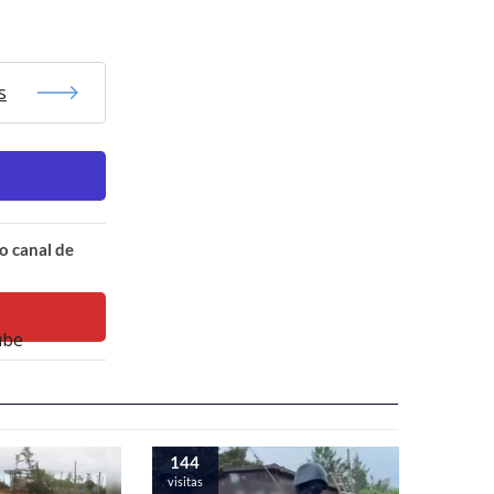
s
o canal de
144
visitas