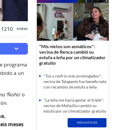
1210
visitas
"Mis nietos son asmáticos":
vecina de Renca cambió su
estufa a leña por un climatizador
gratuito
ble programa
ebido a un
"Tos y resfrío más prolongados":
vecina de Talagante fue beneficiada
con recambio de estufa a leña
mo ‘Ñoño’ o
"La leña me hacía gastar el triple":
ión.
vecino de Melipilla cambió su
estufa por un climatizador gratuito
na,
MÁS NOTICIAS
seis meses