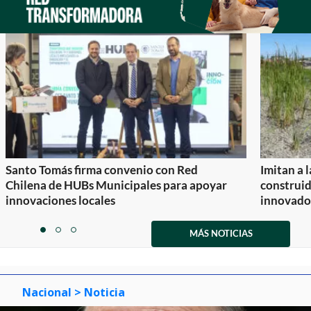
Santo Tomás firma convenio con Red
Imitan a 
Chilena de HUBs Municipales para apoyar
construi
innovaciones locales
innovador
Item
1
MÁS NOTICIAS
item
item
item
of
0
1
2
3
Nacional
> Noticia