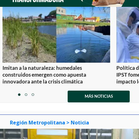
Imitan a la naturaleza: humedales
Política 
construidos emergen como apuesta
IPST fom
innovadora ante la crisis climática
impacto l
Item
1
MÁS NOTICIAS
item
item
item
of
0
1
2
3
Región Metropolitana
> Noticia