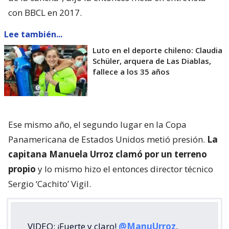
con BBCL en 2017.
Lee también...
Luto en el deporte chileno: Claudia
Schüler, arquera de Las Diablas,
fallece a los 35 años
Ese mismo año, el segundo lugar en la Copa
Panamericana de Estados Unidos metió presión.
La
capitana Manuela Urroz clamó por un terreno
propio
y lo mismo hizo el entonces director técnico
Sergio ‘Cachito’ Vigil.
VIDEO: ¡Fuerte y claro!
@ManuUrroz
,