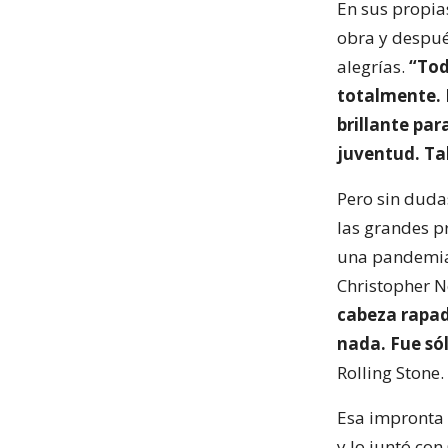
En sus propia
obra y despué
alegrías.
“Tod
totalmente. E
brillante par
juventud. Ta
Pero sin dudas
las grandes pr
una pandemia. 
Christopher N
cabeza rapada
nada. Fue sól
Rolling Stone.
Esa impronta 
y lo juntó con