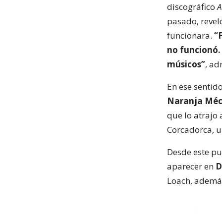
discográfico
A
pasado, revel
funcionara.
“
no funcionó.
músicos”
, ad
En ese sentid
Naranja Méc
que lo atrajo 
Corcadorca, u
Desde este pu
aparecer en
D
Loach, además