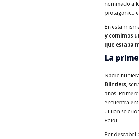
nominado a l
protagónico 
En esta misma 
y comimos un
que estaba 
La prime
Nadie hubiera
Blinders
, ser
años. Primero,
encuentra entr
Cillian se cri
Páidi.
Por descabell