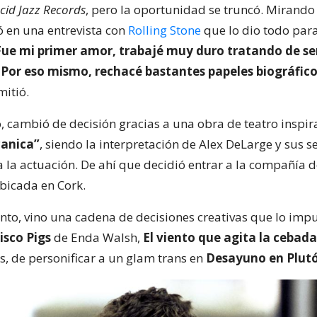
cid Jazz Records
, pero la oportunidad se truncó. Mirando 
ó en una entrevista con
Rolling Stone
que lo dio todo par
Fue mi primer amor, trabajé muy duro tratando de se
 Por eso mismo, rechacé bastantes papeles biográfico
mitió.
o, cambió de decisión gracias a una obra de teatro inspi
anica”
, siendo la interpretación de Alex DeLarge y sus s
a la actuación. De ahí que decidió entrar a la compañía d
bicada en Cork.
nto, vino una cadena de decisiones creativas que lo imp
isco Pigs
de Enda Walsh,
El viento que agita la cebada
, de personificar a un glam trans en
Desayuno en Plut