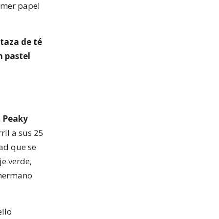
rimer papel
taza de té
 pastel
n
Peaky
ril a sus 25
dad que se
je verde,
u hermano
llo