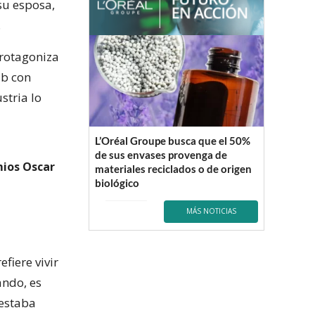
su esposa,
.
protagoniza
ub con
stria lo
L’Oréal Groupe busca que el 50%
de sus envases provenga de
mios Oscar
materiales reciclados o de origen
biológico
MÁS NOTICIAS
fiere vivir
ndo, es
 estaba