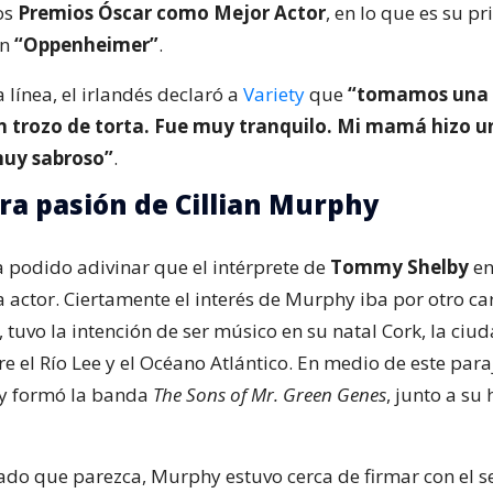
os
Premios Óscar como Mejor Actor
, en lo que es su p
en
“Oppenheimer”
.
línea, el irlandés declaró a
Variety
que
“tomamos una 
 trozo de torta. Fue muy tranquilo. Mi mamá hizo un
muy sabroso”
.
ra pasión de Cillian Murphy
 podido adivinar que el intérprete de
Tommy Shelby
e
ía actor. Ciertamente el interés de Murphy iba por otro car
 tuvo la intención de ser músico en su natal Cork, la ciu
e el Río Lee y el Océano Atlántico. En medio de este para
ó y formó la banda
The Sons of Mr. Green Genes
, junto a s
ado que parezca, Murphy estuvo cerca de firmar con el se