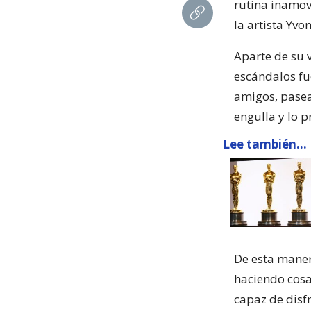
rutina inamovi
la artista Yv
Aparte de su v
escándalos fu
amigos, pasear
engulla y lo 
Lee también...
De esta manera
haciendo cosa
capaz de disf