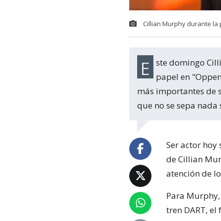
Cillian Murphy durante l
Este domingo Cillian Murphy podría ganar el Premio Oscar a Mejor Actor por su
papel en "Oppenh
más importantes de su
que no se sepa nada 
Ser actor hoy 
de Cillian Mur
atención de l
Para Murphy,
tren DART, el 