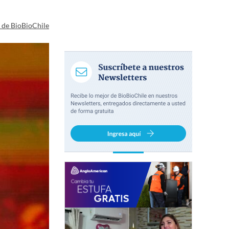
a de BioBioChile