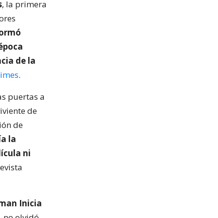
s
, la primera
ores
formó
 época
cia de la
Times
.
las puertas a
iviente de
ión de
a la
ícula ni
revista
man Inicia
, no olvidó