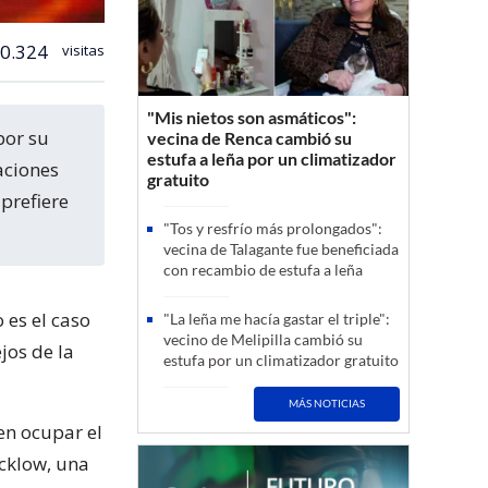
0.324
visitas
"Mis nietos son asmáticos":
vecina de Renca cambió su
estufa a leña por un climatizador
aciones
gratuito
 prefiere
"Tos y resfrío más prolongados":
vecina de Talagante fue beneficiada
con recambio de estufa a leña
 es el caso
"La leña me hacía gastar el triple":
vecino de Melipilla cambió su
jos de la
estufa por un climatizador gratuito
MÁS NOTICIAS
en ocupar el
icklow, una