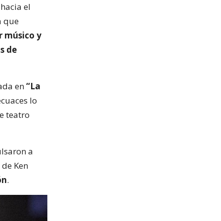
hacia el
a que
r músico y
s de
rada en
“La
ecuaces lo
e teatro
ulsaron a
de Ken
ón
.