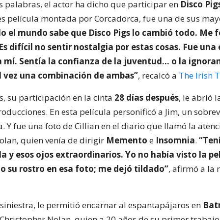
s palabras, el actor ha dicho que participar en
Disco Pig
s película montada por Corcadorca, fue una de sus may
o el mundo sabe que Disco Pigs lo cambió todo. Me 
s difícil no sentir nostalgia por estas cosas. Fue una
a mí. Sentía la confianza de la juventud… o la ignoran
l vez una combinación de ambas”
, recalcó a
The Irish 
, su participación en la cinta
28 días después
, le abrió 
oducciones. En esta película personificó a Jim, un sobrev
Y fue una foto de Cillian en el diario que llamó la atenc
olan, quien venía de dirigir
Memento
e
Insomnia
.
“Tení
 y esos ojos extraordinarios. Yo no había visto la pel
o su rostro en esa foto; me dejó tildado”
, afirmó a la 
siniestra, le permitió encarnar al espantapájaros en
Bat
 Christopher Nolan, quien a 20 años de su primer trabajo