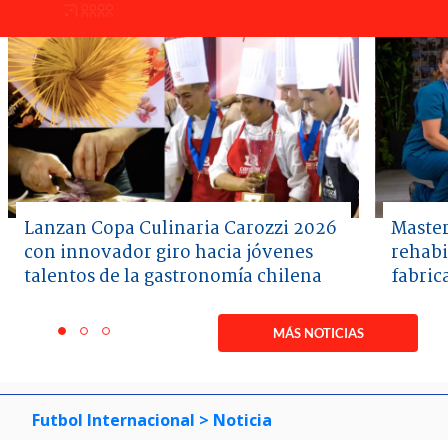
Lanzan Copa Culinaria Carozzi 2026
Master
con innovador giro hacia jóvenes
rehabi
talentos de la gastronomía chilena
fabric
Item
1
MÁS NOTICIAS
item
item
item
of
0
1
2
3
Futbol Internacional
> Noticia