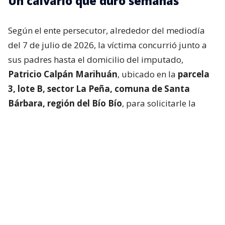
Un calvario que duró semanas
Según el ente persecutor, alrededor del mediodía
del 7 de julio de 2026, la víctima concurrió junto a
sus padres hasta el domicilio del imputado,
Patricio Calpán Marihuán
, ubicado en la
parcela
3, lote B, sector La Peña, comuna de Santa
Bárbara, región del Bío Bío
, para solicitarle la
devolución de una motosierra que le habían
prestado.
El imputado aceptó entregar la especie,
bajo la
condición de que la víctima se quedara a
conversar a solas con él.
Lo que fue aceptado por
la joven.
Tras entregar la motosierra a los padres, el