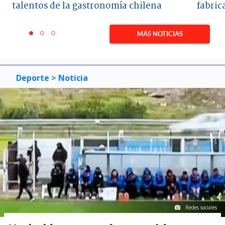
talentos de la gastronomía chilena
fabric
Item
1
MÁS NOTICIAS
item
item
item
of
0
1
2
3
Deporte
> Noticia
Redes sociales