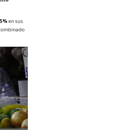
,5%
en sus
l combinado