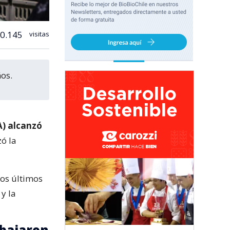
0.145
visitas
ños.
A) alcanzó
ó la
los últimos
y la
 bajaron