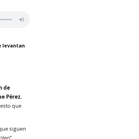
ue levantan
n de
ne Pérez
,
uesto que
que siguen
leo”,