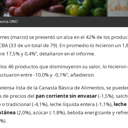
gencia UNO
 mes (marzo) se presentó un alza en el 42% de los produ
BA (33 de un total de 79). En promedio lo hicieron un 1,
re 17,5% y 0,4%”, detallaron en el informe.
 los 46 productos que disminuyeron su valor, lo hicieron
uctuaron entre -10,0% y -0,1%”, añadieron.
extensa lista de la Canasta Básica de Alimentos, se pued
s de precios del
pan corriente sin envasar
(-1,5%), salch
 o tradicional (-4,1%), leche líquida entera (-1,1%),
leche
ntánea
(2,0%), azúcar (-1,8%), bebida energizante y refre
4%).