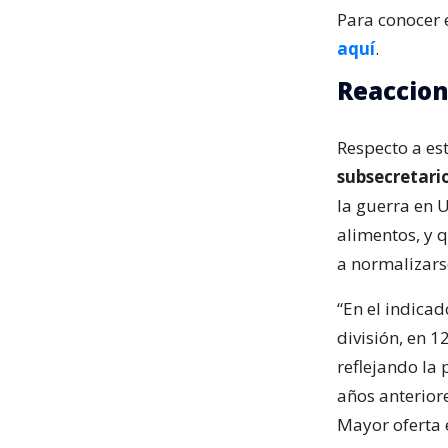
Para conocer 
aquí
.
Reaccio
Respecto a est
subsecretari
la guerra en 
alimentos, y 
a normalizars
“En el indicad
división, en 1
reflejando la
años anterior
Mayor oferta 