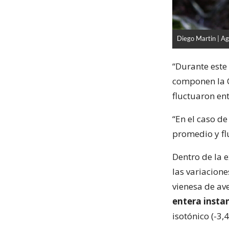
Diego Martin | A
“Durante este
componen la C
fluctuaron ent
“En el caso de
promedio y fl
Dentro de la 
las variacione
vienesa de ave
entera insta
isotónico (-3,