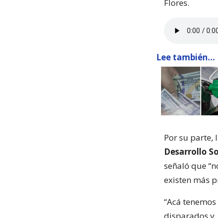
Flores.
Lee también...
Por su parte, 
Desarrollo So
señaló que “n
existen más p
“Acá tenemos
disparados y,