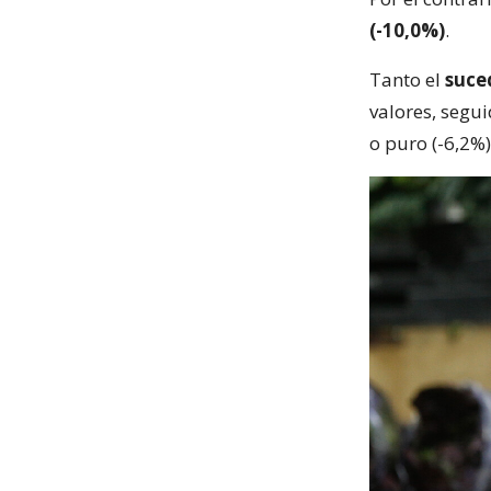
(-10,0%)
.
Tanto el
suce
valores, segu
o puro (-6,2%)