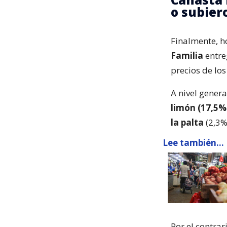
o subier
Finalmente, h
Familia
entre
precios de lo
A nivel genera
limón (17,5%
la palta
(2,3%
Lee también...
Por el contrar