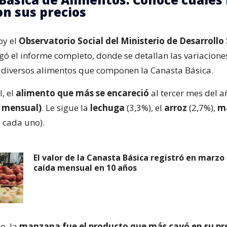
on sus precios
oy el
Observatorio Social del Ministerio de Desarrollo 
gó el informe completo, donde se detallan las variacione
s diversos alimentos que componen la Canasta Básica.
l, el
alimento que más se encareció
al tercer mes del a
 mensual)
. Le sigue la
lechuga
(3,3%), el
arroz
(2,7%),
m
 cada uno).
El valor de la Canasta Básica registró en marzo
caída mensual en 10 años
io, la
manzana fue el producto que más cayó en su pr