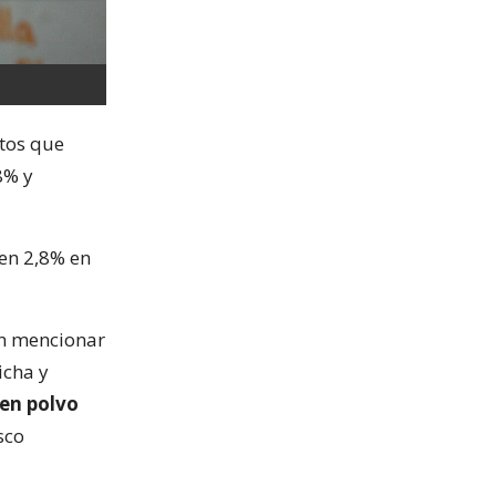
ctos que
8% y
 en 2,8% en
en mencionar
icha y
 en polvo
sco