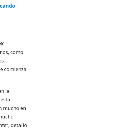
ocando
ex
rnos, como
os
ue comienza
en la
 está
on mucho en
 mucho:
te”, detalló