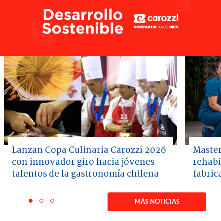
Lanzan Copa Culinaria Carozzi 2026
Master
con innovador giro hacia jóvenes
rehabi
talentos de la gastronomía chilena
fabric
Item
1
MÁS NOTICIAS
item
item
item
of
0
1
2