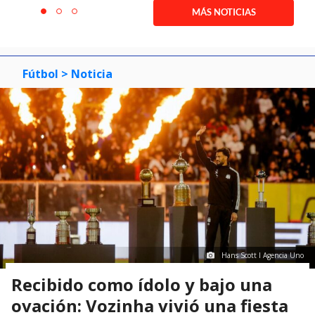
1
MÁS NOTICIAS
item
item
item
of
0
1
2
3
Fútbol
> Noticia
Hans Scott I Agencia Uno
Recibido como ídolo y bajo una
ovación: Vozinha vivió una fiesta