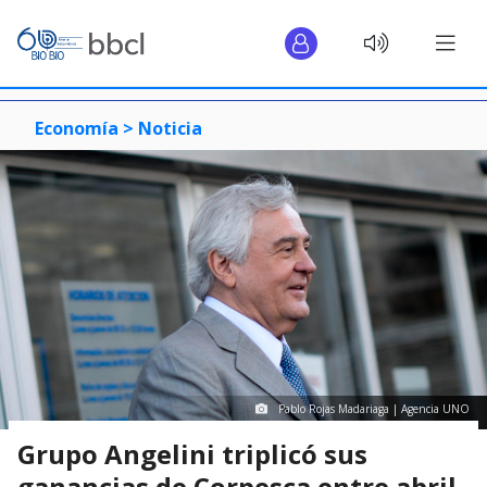
Economía >
Noticia
Pablo Rojas Madariaga | Agencia UNO
Grupo Angelini triplicó sus
ganancias de Corpesca entre abril