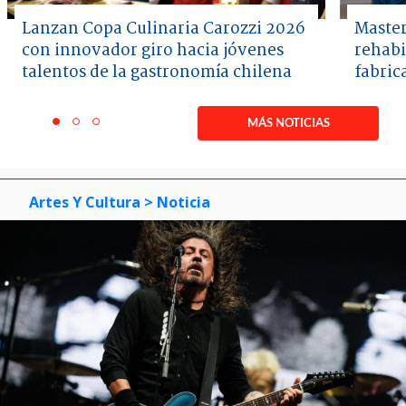
Lanzan Copa Culinaria Carozzi 2026
Master
con innovador giro hacia jóvenes
rehabi
talentos de la gastronomía chilena
fabric
Item
1
MÁS NOTICIAS
item
item
item
of
0
1
2
3
Artes Y Cultura
> Noticia