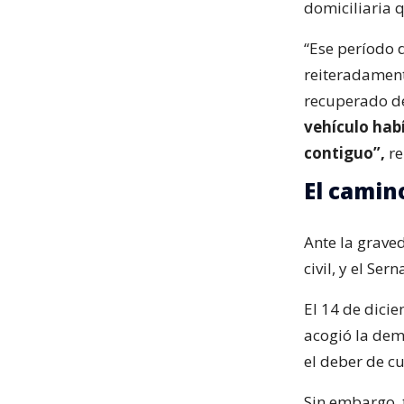
domiciliaria 
“Ese período 
reiteradament
recuperado d
vehículo ha
contiguo”,
re
El camino
Ante la grave
civil, y el Ser
El 14 de dici
acogió la dem
el deber de c
Sin embargo, 