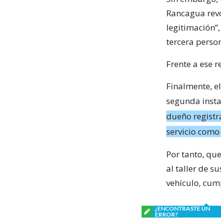
Rancagua rev
legitimación”
tercera perso
Frente a ese r
Finalmente, el
segunda insta
dueño registra
servicio como 
Por tanto, qu
al taller de s
vehículo, cum
¿ENCONTRASTE UN
ERROR?