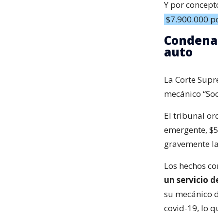
Y por concept
$7.900.000 po
Condenan
auto
La Corte Supre
mecánico “Soc
El tribunal o
emergente, $5
gravemente l
Los hechos c
un servicio 
su mecánico de
covid-19, lo q