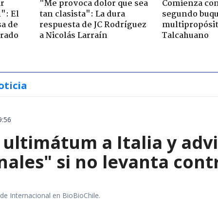
ir
"Me provoca dolor que sea
Comienza con
": El
tan clasista": La dura
segundo buq
sa de
respuesta de JC Rodríguez
multipropósi
trado
a Nicolás Larraín
Talcahuano
oticia
9:56
ultimátum a Italia y adv
ales" si no levanta cont
 de Internacional en BioBioChile.