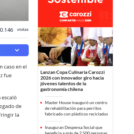
0.146
visitas
n caso en el
Lanzan Copa Culinaria Carozzi
z fue
2026 con innovador giro hacia
jóvenes talentos de la
gastronomía chilena
n escaló
Master House inauguró un centro
Juzgado de
de rehabilitación para perritos
ringir la
fabricado con plásticos reciclados
Inauguran Despensa Social que
beneficia a más de 2.500 personas