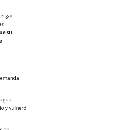
tergar
ez
que su
e
y demanda
cagua
io y vulneró
s de