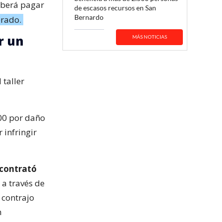
eberá pagar
de escasos recursos en San
Bernardo
erado.
r un
MÁS NOTICIAS
 taller
00 por daño
 infringir
 contrató
a través de
 contrajo
n