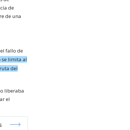
cía de
re de una
el fallo de
 se limita al
ruta del
no liberaba
ar el
s