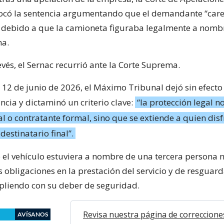
ocó la sentencia argumentando que el demandante “care
, debido a que la camioneta figuraba legalmente a nomb
na.
evés, el Sernac recurrió ante la Corte Suprema.
 12 de junio de 2026, el Máximo Tribunal dejó sin efecto 
ncia y dictaminó un criterio clave:
“la protección legal no
l o contratante formal, sino que se extiende a quien disf
destinatario final”.
e el vehículo estuviera a nombre de una tercera persona 
us obligaciones en la prestación del servicio y de resguard
pliendo con su deber de seguridad.
Revisa nuestra página de correccione
AVÍSANOS