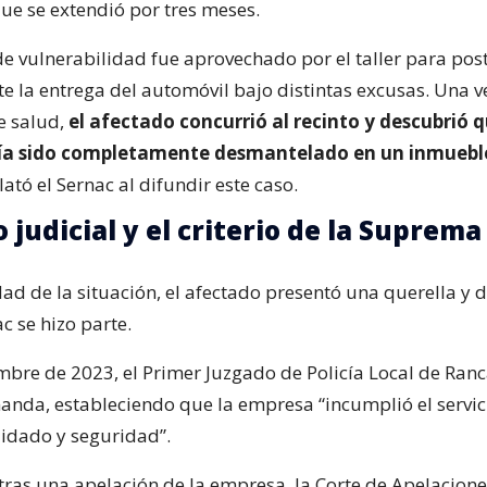
que se extendió por tres meses.
de vulnerabilidad fue aprovechado por el taller para pos
e la entrega del automóvil bajo distintas excusas. Una v
e salud,
el afectado concurrió al recinto y descubrió 
bía sido completamente desmantelado en un inmuebl
lató el Sernac al difundir este caso.
 judicial y el criterio de la Suprema
dad de la situación, el afectado presentó una querella 
nac se hizo parte.
embre de 2023, el Primer Juzgado de Policía Local de Ran
anda, estableciendo que la empresa “incumplió el servic
uidado y seguridad”.
tras una apelación de la empresa, la Corte de Apelacione