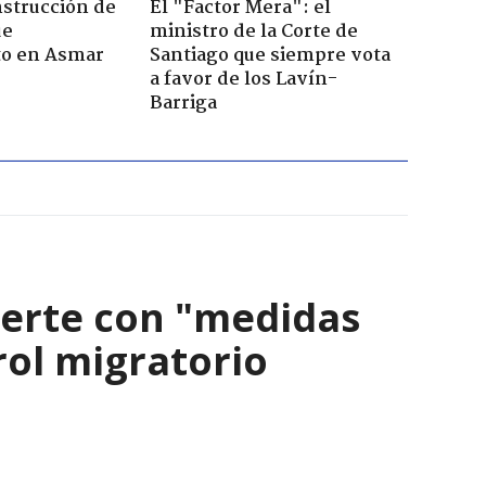
strucción de
El "Factor Mera": el
ue
ministro de la Corte de
to en Asmar
Santiago que siempre vota
a favor de los Lavín-
Barriga
ierte con "medidas
rol migratorio