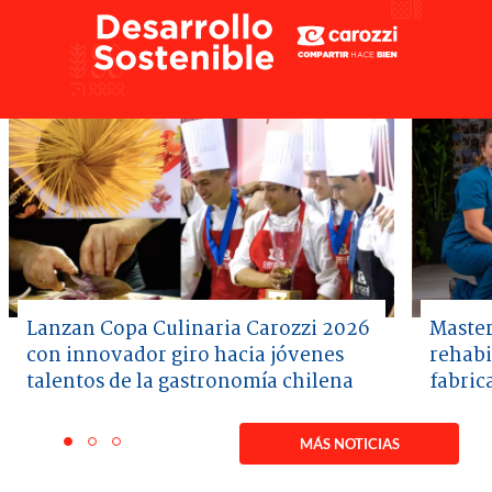
Lanzan Copa Culinaria Carozzi 2026
Master
con innovador giro hacia jóvenes
rehabi
talentos de la gastronomía chilena
fabric
Item
1
MÁS NOTICIAS
item
item
item
of
0
1
2
3