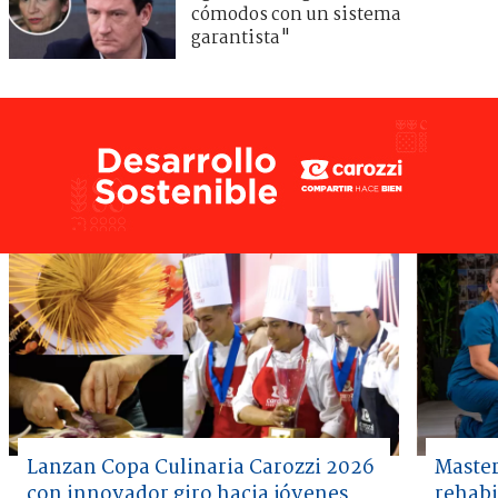
cómodos con un sistema
garantista"
Lanzan Copa Culinaria Carozzi 2026
Master
con innovador giro hacia jóvenes
rehabi