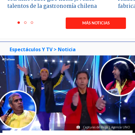
talentos de la gastronomía chilena
fabric
Item
1
MÁS NOTICIAS
item
item
item
of
0
1
2
3
Espectáculos Y TV
> Noticia
Capturas de Mega | Agencia UNO