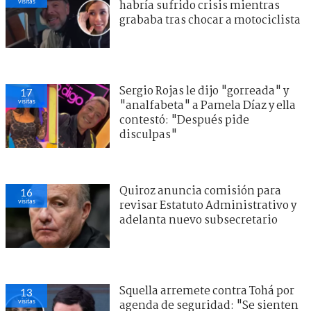
visitas
habría sufrido crisis mientras
grababa tras chocar a motociclista
Sergio Rojas le dijo "gorreada" y
17
visitas
"analfabeta" a Pamela Díaz y ella
contestó: "Después pide
disculpas"
Quiroz anuncia comisión para
16
visitas
revisar Estatuto Administrativo y
adelanta nuevo subsecretario
Squella arremete contra Tohá por
13
visitas
agenda de seguridad: "Se sienten