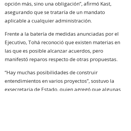
opción más, sino una obligación”, afirmó Kast,
asegurando que se trataría de un mandato
aplicable a cualquier administración.
Frente a la batería de medidas anunciadas por el
Ejecutivo, Tohá reconoció que existen materias en
las que es posible alcanzar acuerdos, pero
manifestó reparos respecto de otras propuestas.
“Hay muchas posibilidades de construir
entendimientos en varios proyectos”, sostuvo la
exsecretaria de Estado, quien agregó que algunas
iniciativas generan dudas porque, a su juicio, son
“
conflictivas
” y al mismo tiempo “
innecesarias
“.
Entre estas últimas ubicó los cambios
constitucionales planteados por La Moneda. Tohá