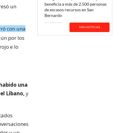
beneficia a más de 2.500 personas
esó un
de escasos recursos en San
Bernardo
erró con una
MÁS NOTICIAS
ún por los
ojo e lo
habido una
 el Líbano,
y
stados
nversaciones
 dos y un