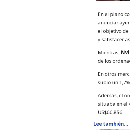
En el plano c
anunciar ayer
el objetivo de
y satisfacer a
Mientras,
Nvi
de los ordena
En otros merc
subió un 1,7%,
Además, el or
situaba en el
US$66,856.
Lee también...