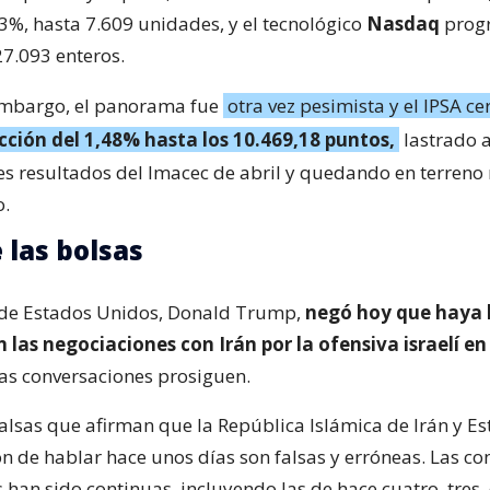
3%, hasta 7.609 unidades, y el tecnológico
Nasdaq
progr
27.093 enteros.
 embargo, el panorama fue
otra vez pesimista y el IPSA c
cción del 1,48% hasta los 10.469,18 puntos,
lastrado a
s resultados del Imacec de abril y quedando en terreno r
o.
 las bolsas
 de Estados Unidos, Donald Trump,
negó hoy que haya 
 las negociaciones con Irán por la ofensiva israelí en
as conversaciones prosiguen.
falsas que afirman que la República Islámica de Irán y E
n de hablar hace unos días son falsas y erróneas. Las co
 han sido continuas, incluyendo las de hace cuatro, tres,