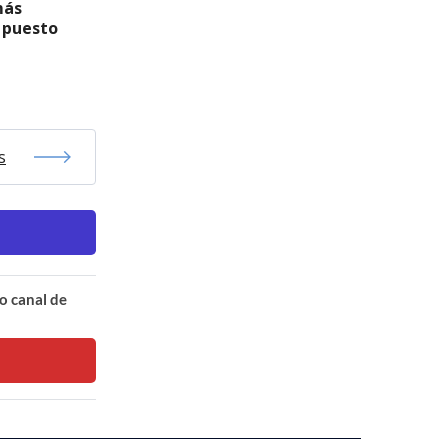
más
 puesto
s
o canal de