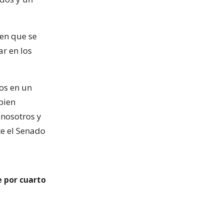
 en que se
r en los
os en un
bien
 nosotros y
e el Senado
e por cuarto