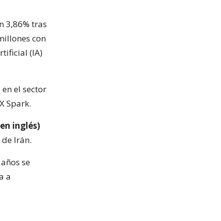
n 3,86% tras
millones con
ificial (IA)
en el sector
X Spark.
en inglés)
 de Irán.
 años se
a a