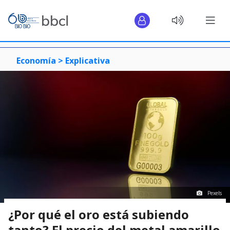
Economía >
Explicativa
Pexels
¿Por qué el oro está subiendo
tanto? El precio del metal amarillo