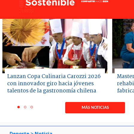
Lanzan Copa Culinaria Carozzi 2026
Master
con innovador giro hacia jóvenes
rehabi
talentos de la gastronomía chilena
fabric
Item
1
MÁS NOTICIAS
item
item
item
of
0
1
2
3
Deporte
> Noticia