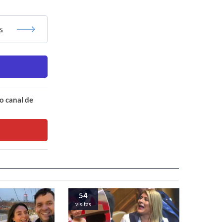
s
o canal de
54
visitas