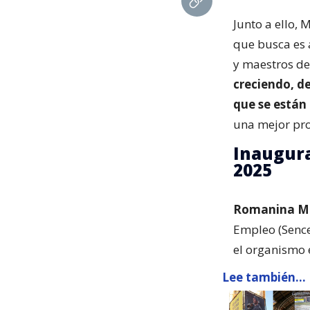
Junto a ello, 
que busca es 
y maestros de
creciendo, d
que se están
una mejor prop
Inaugura
2025
Romanina M
Empleo (Sence
el organismo 
Lee también...