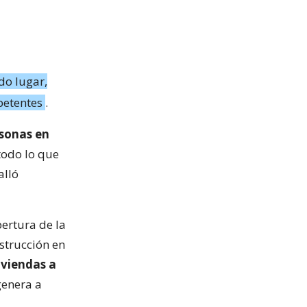
do lugar,
petentes
.
sonas en
 todo lo que
alló
pertura de la
nstrucción en
iviendas a
enera a