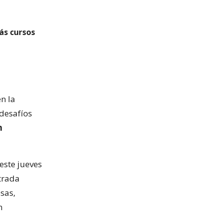
ás cursos
en la
desafíos
n
este jueves
ntrada
sas,
n