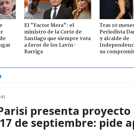
e
El "Factor Mera": el
Tras 10 meses
or
ministro de la Corte de
Periodista D
 de
Santiago que siempre vota
y alcalde de
jugar
a favor de los Lavín-
Independenc
Barriga
su compromi
a
:41
Parisi presenta proyecto
 17 de septiembre: pide a