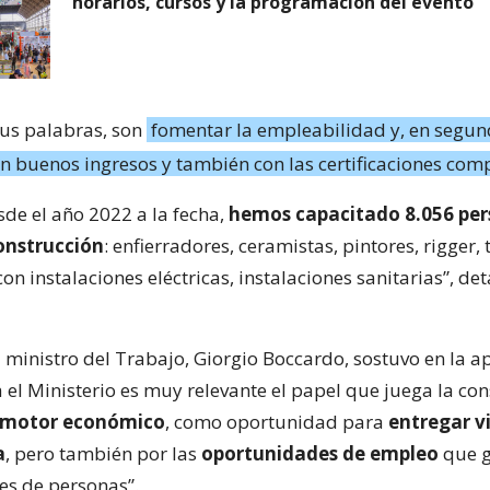
horarios, cursos y la programación del evento
sus palabras, son
fomentar la empleabilidad y, en segun
n buenos ingresos y también con las certificaciones com
sde el año 2022 a la fecha,
hemos capacitado 8.056 per
construcción
: enfierradores, ceramistas, pintores, rigger,
con instalaciones eléctricas, instalaciones sanitarias”, det
l ministro del Trabajo, Giorgio Boccardo, sostuvo en la a
 el Ministerio es muy relevante el papel que juega la co
motor económico
, como oportunidad para
entregar v
a
, pero también por las
oportunidades de empleo
que g
les de personas”.