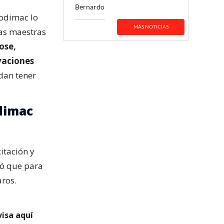
Bernardo
Sodimac lo
MÁS NOTICIAS
ras maestras
ose,
vaciones
dan tener
dimac
itación y
só que para
aros.
visa aquí