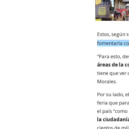
Estos, según 
fomentarla co
“Para esto, de
áreas de la 
tiene que ver 
Morales.
Por su lado, e
feria que para
el país “como
la ciudadaní
cientos de mi