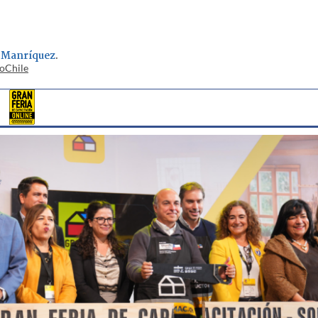
 Manríquez
.
ioChile