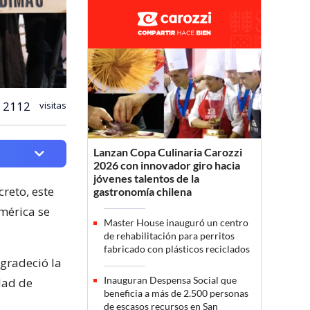
2112
visitas
Lanzan Copa Culinaria Carozzi
2026 con innovador giro hacia
jóvenes talentos de la
reto, este
gastronomía chilena
américa se
Master House inauguró un centro
de rehabilitación para perritos
fabricado con plásticos reciclados
agradeció la
Inauguran Despensa Social que
dad de
beneficia a más de 2.500 personas
de escasos recursos en San