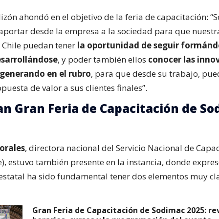
Mizón ahondó en el objetivo de la feria de capacitación: “
aportar desde la empresa a la sociedad para que nuest
 Chile puedan tener
la oportunidad de seguir formánd
esarrollándose
, y poder también ellos
conocer las inno
 generando en el rubro
, para que desde su trabajo, pue
uesta de valor a sus clientes finales”.
n Gran Feria de Capacitación de So
orales
, directora nacional del Servicio Nacional de Capac
), estuvo también presente en la instancia, donde expre
estatal ha sido fundamental tener dos elementos muy cl
Gran Feria de Capacitación de Sodimac 2025: re