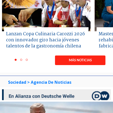
Lanzan Copa Culinaria Carozzi 2026
Master
con innovador giro hacia jóvenes
rehabi
talentos de la gastronomía chilena
fabric
Item
1
MÁS NOTICIAS
item
item
item
of
0
1
2
3
Sociedad
> Agencia De Noticias