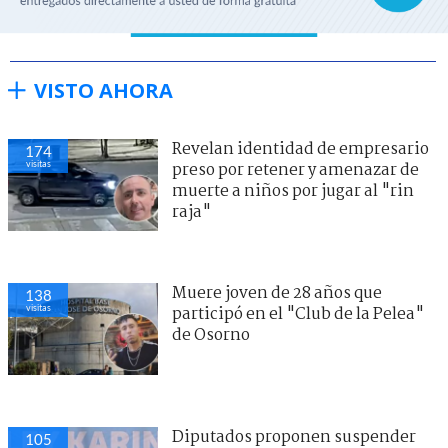
VISTO AHORA
Revelan identidad de empresario
174
visitas
preso por retener y amenazar de
muerte a niños por jugar al "rin
raja"
Muere joven de 28 años que
138
visitas
participó en el "Club de la Pelea"
de Osorno
Diputados proponen suspender
105