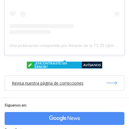
Una publicación compartida por Amante de la TV 📺 (@alguien_te_observa)
¿ENCONTRASTE UN
AVÍSANOS
ERROR?
Revisa nuestra página de correcciones
Síguenos en: