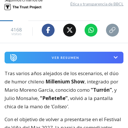
Ética y transparencia de BBCL
4168
visitas
VER RESUMEN
Tras varios años alejados de los escenarios, el dúo
de humor chileno
Millenium Show
, integrado por
Mario Moreno García, conocido como
“Turrón”
, y
Julio Monsalve,
“Peñeteñe”
, volvió a la pantalla
chica de la mano de
‘Coliseo’
.
Con el objetivo de volver a presentarse en el Festival
de Viña del Mar 2027, la pareja de comediantes