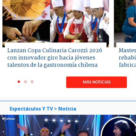
Lanzan Copa Culinaria Carozzi 2026
Master
con innovador giro hacia jóvenes
rehabi
talentos de la gastronomía chilena
fabric
Item
1
MÁS NOTICIAS
item
item
item
of
0
1
2
3
Espectáculos Y TV
> Noticia