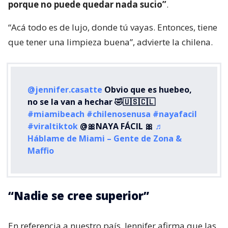
porque no puede quedar nada sucio”
.
“Acá todo es de lujo, donde tú vayas. Entonces, tiene
que tener una limpieza buena”, advierte la chilena.
@jennifer.casatte
Obvio que es huebeo,
no se la van a hechar 🤣🇺🇸🇨🇱
#miamibeach
#chilenosenusa
#nayafacil
#viraltiktok
@🎀NAYA FÁCIL 🎀
♬
Háblame de Miami – Gente de Zona &
Maffio
“Nadie se cree superior”
En referencia a nuestro país, Jennifer afirma que las