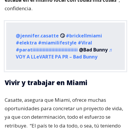
confidencia.
@jennifer.casatte
🙄
#brickellmiami
#elektra
#miamilifestyle
#Viral
#paratiiiiiiiiiiiiiiiiiiiiiiiiiiiiiii
@Bad Bunny
♬
VOY A LLeVARTE PA PR – Bad Bunny
Vivir y trabajar en Miami
Casatte, asegura que Miami, ofrece muchas
oportunidades para concretar un proyecto de vida,
ya que con determinación, todo el esfuerzo se
retribuye.
“El país te lo da todo, o sea, tú teniendo