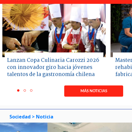
Lanzan Copa Culinaria Carozzi 2026
Master
con innovador giro hacia jóvenes
rehabi
talentos de la gastronomía chilena
fabric
Item
1
MÁS NOTICIAS
item
item
item
of
0
1
2
3
Sociedad
> Noticia