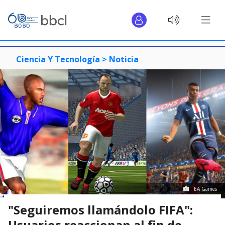
Ciencia Y Tecnología >
Noticia
EA Games
"Seguiremos llamándolo FIFA":
Usuarios reaccionan al fin de