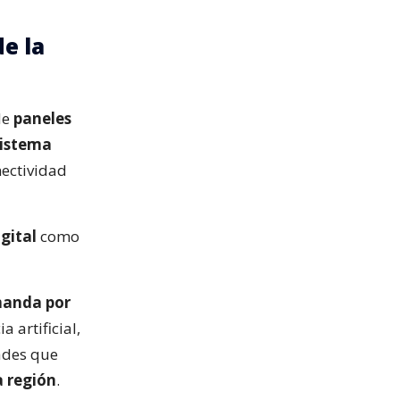
de la
de
paneles
istema
nectividad
gital
como
manda por
a artificial,
dades que
a región
.