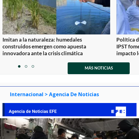
Imitan a la naturaleza: humedales
Política 
construidos emergen como apuesta
IPST fom
innovadora ante la crisis climática
impacto l
Item
1
MÁS NOTICIAS
item
item
item
of
0
1
2
3
Internacional
> Agencia De Noticias