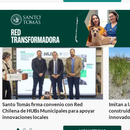
of
0
1
2
Santo Tomás firma convenio con Red
Imitan a 
Chilena de HUBs Municipales para apoyar
construi
innovaciones locales
innovador
Item