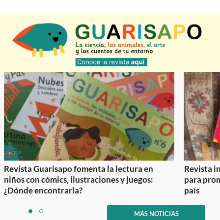
Revista Guarisapo fomenta la lectura en
Revista in
niños con cómics, ilustraciones y juegos:
para prom
¿Dónde encontrarla?
país
Item
1
MÁS NOTICIAS
item
item