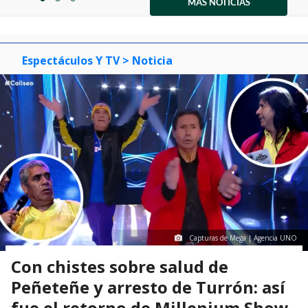
1
MÁS NOTICIAS
item
item
item
of
0
1
2
3
Espectáculos Y TV
> Noticia
Capturas de Mega | Agencia UNO
Con chistes sobre salud de
Peñeteñe y arresto de Turrón: así
fue el retorno de Millenium Show