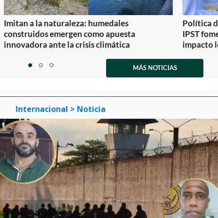
Imitan a la naturaleza: humedales
Política 
construidos emergen como apuesta
IPST fom
innovadora ante la crisis climática
impacto l
Item
1
MÁS NOTICIAS
item
item
item
of
0
1
2
3
Internacional
> Noticia