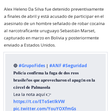
Alex Heleno Da Silva fue detenido preventivamente
a finales de abril y está acusado de participar en el
asesinato de un hombre señalado de robar cocaína
al narcotraficante uruguayo Sebastián Marset,
capturado en marzo en Bolivia y posteriormente
enviado a Estados Unidos.
🔵
#GrupoFides
|
#ANF
#Seguridad
𝐏𝐨𝐥𝐢𝐜í𝐚 𝐜𝐨𝐧𝐟𝐢𝐫𝐦𝐚 𝐥𝐚 𝐟𝐮𝐠𝐚 𝐝𝐞 𝐝𝐨𝐬 𝐫𝐞𝐨𝐬
𝐛𝐫𝐚𝐬𝐢𝐥𝐞ñ𝐨𝐬 𝐪𝐮𝐞 𝐚𝐩𝐫𝐨𝐯𝐞𝐜𝐡𝐚𝐫𝐨𝐧 𝐞𝐥 𝐚𝐩𝐚𝐠ó𝐧 𝐞𝐧 𝐥𝐚
𝐜á𝐫𝐜𝐞𝐥 𝐝𝐞 𝐏𝐚𝐥𝐦𝐚𝐬𝐨𝐥𝐚
Lea la nota aquí 👉
https://t.co/EToSetIkVW
pic.twitter.com/YouYOXfmGs