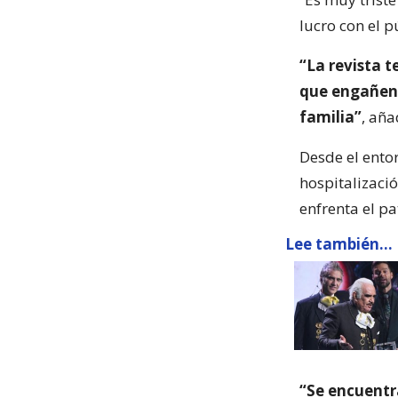
lucro con el 
“La revista t
que engañen 
familia”
, aña
Desde el entor
hospitalizaci
enfrenta el pa
Lee también...
“Se encuentr