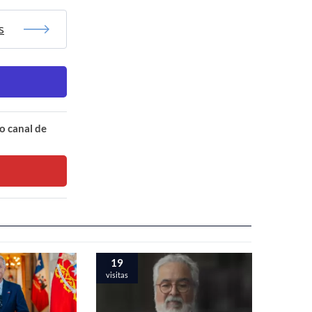
s
o canal de
19
visitas