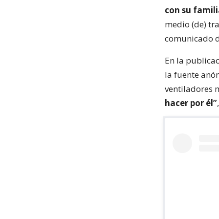
con su famil
medio (de) tra
comunicado di
En la publica
la fuente anó
ventiladores 
hacer por él”