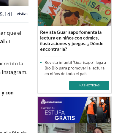
5.141
visitas
Revista Guarisapo fomenta la
ar que el
lectura en niños con cómics,
ral
el
ilustraciones y juegos: ¿Dónde
encontrarla?
Revista infantil ’Guarisapo’ llega a
acreditó la
Bío Bío para promover la lectura
n Instagram.
en niños de todo el país
MÁS NOTICIAS
 y con
n el afán de