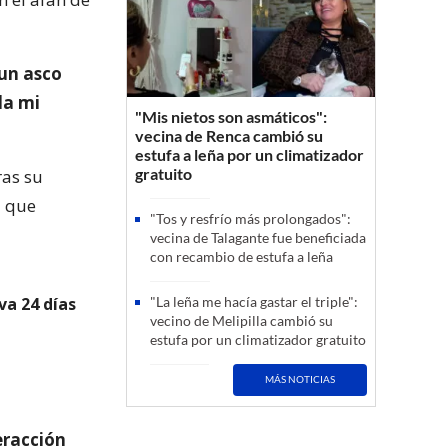
 un asco
da mi
"Mis nietos son asmáticos":
vecina de Renca cambió su
estufa a leña por un climatizador
gratuito
ras su
l que
"Tos y resfrío más prolongados":
vecina de Talagante fue beneficiada
con recambio de estufa a leña
va 24 días
"La leña me hacía gastar el triple":
vecino de Melipilla cambió su
estufa por un climatizador gratuito
MÁS NOTICIAS
eracción