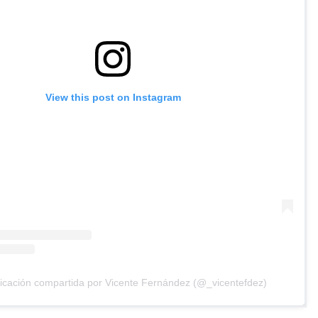
View this post on Instagram
icación compartida por Vicente Fernández (@_vicentefdez)