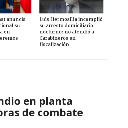
ast anuncia
Luis Hermosilla incumplió
ional su
su arresto domiciliario
a en
nocturno: no atendió a
Seremos
Carabineros en
fiscalización
ndio en planta
horas de combate