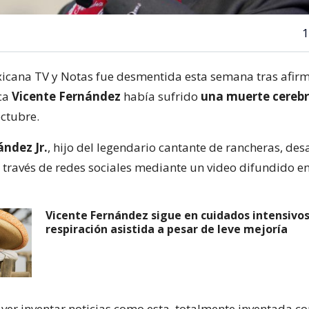
1
xicana TV y Notas fue desmentida esta semana tras afirm
ca
Vicente Fernández
había sufrido
una muerte cereb
ctubre.
ández Jr.
, hijo del legendario cantante de rancheras, des
 través de redes sociales mediante un video difundido e
Vicente Fernández sigue en cuidados intensivos
respiración asistida a pesar de leve mejoría
 ver inventar noticias como esta, totalmente inventada co