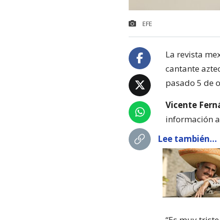
EFE
La revista me
cantante azte
pasado 5 de o
Vicente Fern
información a
Lee también...
“Es muy triste