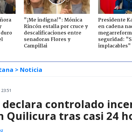
eñora
"¡Me indigna!": Mónica
Presidente K
y
Rincón estalla por cruce y
en cadena nac
 duro
descalificaciones entre
megarreform
el
senadoras Flores y
seguridad: "
Campillai
implacables"
tana
> Noticia
 23:51
declara controlado ince
 Quilicura tras casi 24 
ez