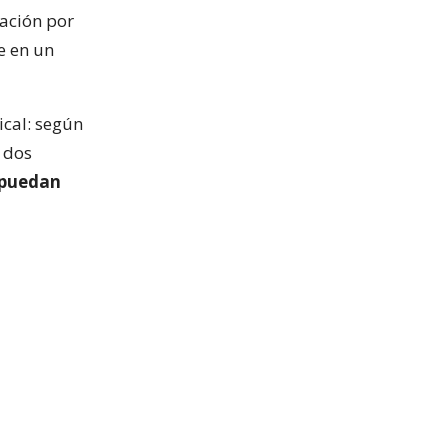
ación por
e en un
ical: según
 dos
 puedan