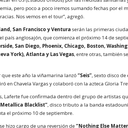
emia, pero poco a poco iremos sumando fechas por el 
acias. Nos vemos en el tour”, agregó.
tland, San Francisco y Ventura
serán las primeras ciud
 el país anglosajón, que comienza el próximo 14 de sept
erside, San Diego, Phoenix, Chicago, Boston, Washing
eva York), Atlanta y Las Vegas
, entre otras, también s
 que este año la viñamarina lanzó
“Seis”
, sexto disco de
ró en Chavela Vargas y colaboró con la azteca Gloria Tre
, Laferte fue confirmada dentro del grupo de artistas q
Metallica Blacklist”
, disco tributo a la banda estadou
enta el próximo 10 de septiembre.
a se hizo cargo de una reversión de
“Nothing Else Matter