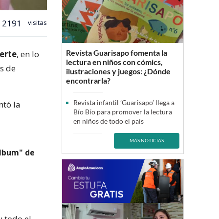
2191
visitas
Revista Guarisapo fomenta la
erte
, en lo
lectura en niños con cómics,
s de
ilustraciones y juegos: ¿Dónde
encontrarla?
Revista infantil ’Guarisapo’ llega a
ntó la
Bío Bío para promover la lectura
en niños de todo el país
MÁS NOTICIAS
Album" de
 todo el