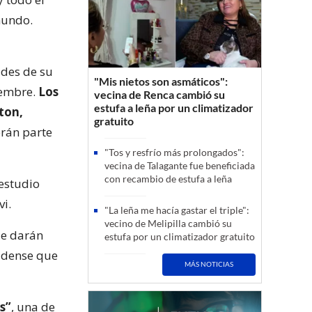
mundo.
ades de su
"Mis nietos son asmáticos":
iembre.
Los
vecina de Renca cambió su
estufa a leña por un climatizador
ton,
gratuito
erán parte
"Tos y resfrío más prolongados":
vecina de Talagante fue beneficiada
con recambio de estufa a leña
 estudio
vi.
"La leña me hacía gastar el triple":
vecino de Melipilla cambió su
ue darán
estufa por un climatizador gratuito
nidense que
MÁS NOTICIAS
s”
, una de