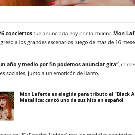
26 conciertos
fue anunciada hoy por la chilena
Mon Laf
egreso a los grandes escenarios luego de más de 16 mese
un año y medio por fin podemos anunciar gira”
, come
es sociales, junto a un emoticón de llanto.
Mon Laferte es elegida para tributo al "Black 
Metallica: cantó uno de sus hits en español
zar en US (Estados Unidos) por las medidas sanitarias y