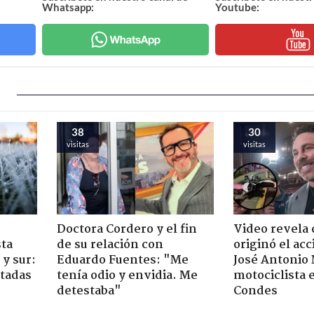
Whatsapp:
Youtube:
38
30
visitas
visitas
Doctora Cordero y el fin
Video revela
sta
de su relación con
originó el ac
y sur:
Eduardo Fuentes: "Me
José Antonio
ctadas
tenía odio y envidia. Me
motociclista 
detestaba"
Condes