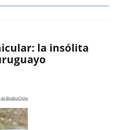
ular: la insólita
 uruguayo
a de BioBioChile