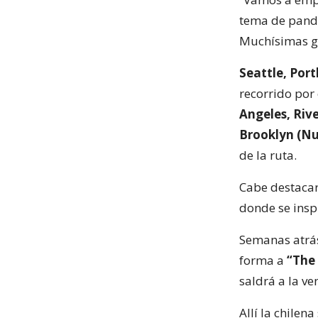
tema de pand
Muchísimas gr
Seattle, Por
recorrido por
Angeles, Riv
Brooklyn (Nu
de la ruta.
Cabe destacar
donde se inspi
Semanas atrás
forma a
“The 
saldrá a la v
Allí la chilen