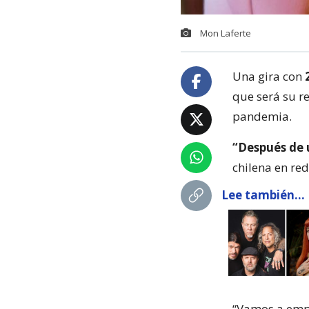
Mon Laferte
Una gira con
que será su r
pandemia.
“Después de 
chilena en red
Lee también...
“Vamos a empe