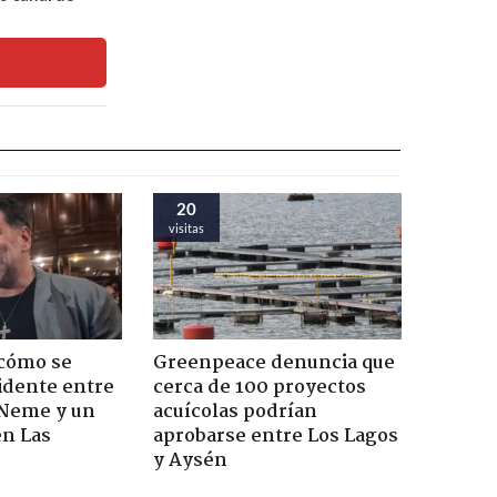
20
visitas
 cómo se
Greenpeace denuncia que
cidente entre
cerca de 100 proyectos
 Neme y un
acuícolas podrían
en Las
aprobarse entre Los Lagos
y Aysén