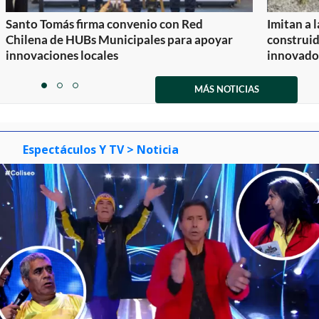
Santo Tomás firma convenio con Red
Imitan a 
Chilena de HUBs Municipales para apoyar
construi
innovaciones locales
innovador
Item
1
MÁS NOTICIAS
item
item
item
of
0
1
2
3
Espectáculos Y TV
> Noticia