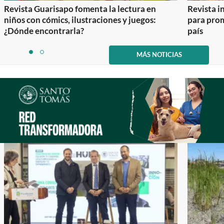
Revista Guarisapo fomenta la lectura en
Revista in
niños con cómics, ilustraciones y juegos:
para prom
¿Dónde encontrarla?
país
Item
1
MÁS NOTICIAS
item
item
of
0
1
2