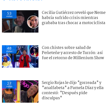
Cecilia Gutiérrez reveló que Neme
53
visitas
habría sufrido crisis mientras
grababa tras chocar a motociclista
Con chistes sobre salud de
48
visitas
Peñeteñe y arresto de Turrón: así
fue el retorno de Millenium Show
Sergio Rojas le dijo "gorreada" y
27
visitas
"analfabeta" a Pamela Díaz y ella
contestó: "Después pide
disculpas"