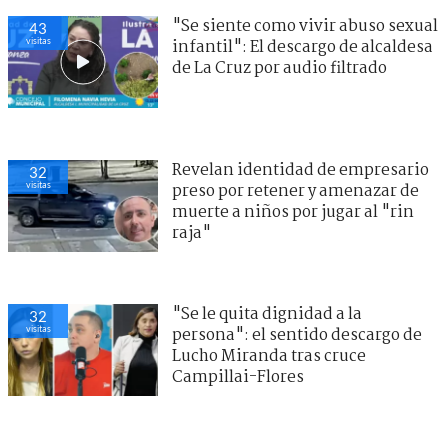
"Se siente como vivir abuso sexual
43
visitas
infantil": El descargo de alcaldesa
de La Cruz por audio filtrado
Revelan identidad de empresario
32
visitas
preso por retener y amenazar de
muerte a niños por jugar al "rin
raja"
"Se le quita dignidad a la
32
visitas
persona": el sentido descargo de
Lucho Miranda tras cruce
Campillai-Flores