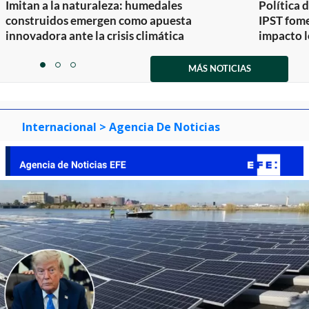
Imitan a la naturaleza: humedales
Política 
construidos emergen como apuesta
IPST fom
innovadora ante la crisis climática
impacto l
Item
1
MÁS NOTICIAS
item
item
item
of
0
1
2
3
Internacional
> Agencia De Noticias