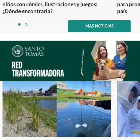
niños con cómics, ilustraciones y juegos:
para prom
¿Dónde encontrarla?
país
Item
1
MÁS NOTICIAS
item
item
of
0
1
2