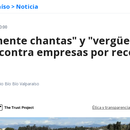
aíso
> Noticia
0:00
mente chantas" y "vergüe
contra empresas por reco
io Bío Bío Valparaíso
a
Ética y transparenci