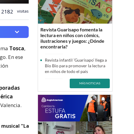
2182
visitas
Revista Guarisapo fomenta la
lectura en niños con cómics,
ilustraciones y juegos: ¿Dónde
encontrarla?
rama
Tosca
,
go. En ese
Revista infantil ’Guarisapo’ llega a
ción
Bío Bío para promover la lectura
en niños de todo el país
MÁS NOTICIAS
mporadas
érica
 Valencia.
 musical "La