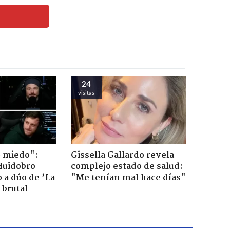
24
visitas
o miedo":
Gissella Gallardo revela
Huidobro
complejo estado de salud:
 a dúo de ’La
"Me tenían mal hace días"
 brutal