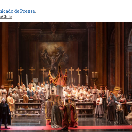
icado de Prensa
.
ioChile