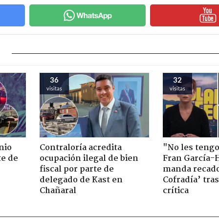
36
32
visitas
visitas
nio
Contraloría acredita
"No les teng
te de
ocupación ilegal de bien
Fran García-
fiscal por parte de
manda recado
delegado de Kast en
Cofradía’ tras
Chañaral
crítica