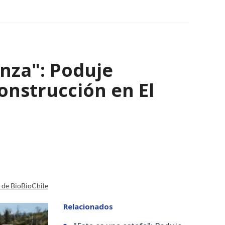
nza": Poduje
nstrucción en El
a de BioBioChile
Relacionados