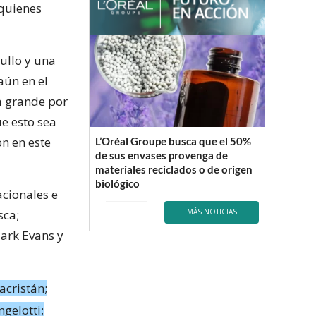
 quienes
ullo y una
aún en el
a grande por
e esto sea
on en este
L’Oréal Groupe busca que el 50%
de sus envases provenga de
materiales reciclados o de origen
biológico
cionales e
sca;
MÁS NOTICIAS
ark Evans y
acristán;
gelotti;