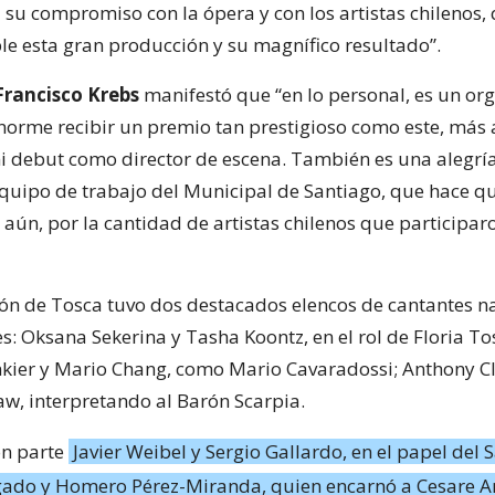
 su compromiso con la ópera y con los artistas chilenos,
ble esta gran producción y su magnífico resultado”.
Francisco Krebs
manifestó que “en lo personal, es un org
enorme recibir un premio tan prestigioso como este, más 
i debut como director de escena. También es una alegrí
quipo de trabajo del Municipal de Santiago, que hace qu
aún, por la cantidad de artistas chilenos que participar
ón de Tosca tuvo dos destacados elencos de cantantes na
s: Oksana Sekerina y Tasha Koontz, en el rol de Floria To
kier y Mario Chang, como Mario Cavaradossi; Anthony Cl
aw, interpretando al Barón Scarpia.
n parte
Javier Weibel y Sergio Gallardo, en el papel del S
gado y Homero Pérez-Miranda, quien encarnó a Cesare An