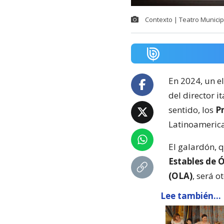
Contexto | Teatro Municip
En 2024, un e
del director i
sentido, los
P
Latinoamerica
El galardón, 
Estables de 
(OLA)
, será o
Lee también...