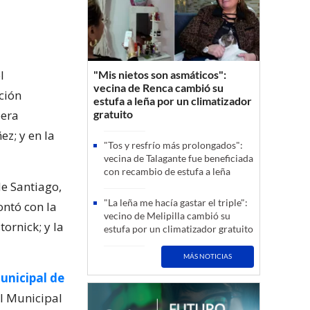
l
"Mis nietos son asmáticos":
vecina de Renca cambió su
ción
estufa a leña por un climatizador
pera
gratuito
z; y en la
"Tos y resfrío más prolongados":
vecina de Talagante fue beneficiada
con recambio de estufa a leña
de Santiago,
"La leña me hacía gastar el triple":
ontó con la
vecino de Melipilla cambió su
ornick; y la
estufa por un climatizador gratuito
MÁS NOTICIAS
unicipal de
el Municipal