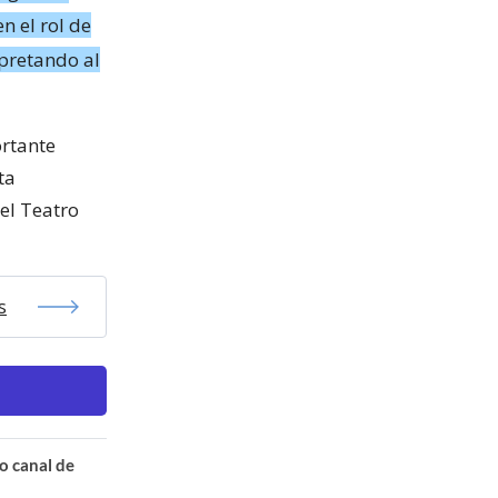
n el rol de
rpretando al
rtante
ta
el Teatro
s
o canal de