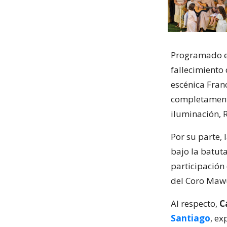
Programado en
fallecimiento 
escénica Fran
completamente
iluminación, 
Por su parte,
bajo la batuta
participación 
del Coro Mawün
Al respecto,
C
Santiago
, ex