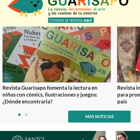
Revista Guarisapo fomenta la lectura en
Revista in
niños con cómics, ilustraciones y juegos:
para prom
¿Dónde encontrarla?
país
Item
1
MÁS NOTICIAS
item
item
of
0
1
2