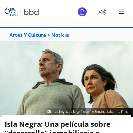
Artes Y Cultura >
Noticia
Isla Negra, de Jorge Riquelme Serrano, Laberinto Films
Isla Negra: Una película sobre
"desarrollo" inmobiliario e