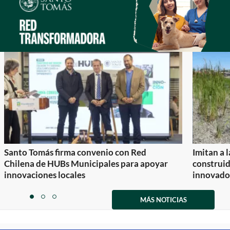
Santo Tomás firma convenio con Red
Imitan a 
Chilena de HUBs Municipales para apoyar
construi
innovaciones locales
innovador
Item
1
MÁS NOTICIAS
item
item
item
of
0
1
2
3