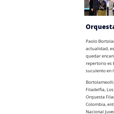
Orquesta
Paolo Bortolam
actualidad, e
quedar encant
repertorio es
suculento en 
Bortolameolli
Filadelfia, Lo
Orquesta Fila
Colombia, ent
Nacional Juve