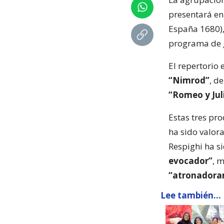
presentará en
España 1680), 
programa de g
El repertorio
“Nimrod”
, d
“Romeo y Jul
Estas tres pro
ha sido valor
Respighi ha s
evocador”
, 
“atronadora
Lee también...