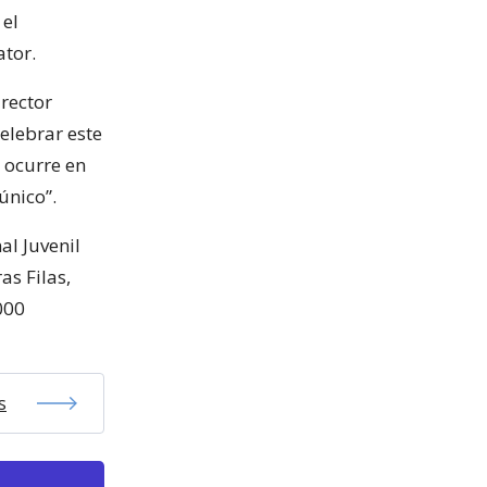
 el
ator.
irector
elebrar este
e ocurre en
único”.
al Juvenil
as Filas,
000
s