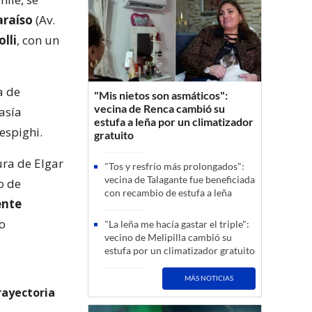
araíso
(Av.
lli
, con un
a de
"Mis nietos son asmáticos":
vecina de Renca cambió su
asía
estufa a leña por un climatizador
espighi.
gratuito
ura de Elgar
"Tos y resfrío más prolongados":
vecina de Talagante fue beneficiada
o de
con recambio de estufa a leña
ente
mo
"La leña me hacía gastar el triple":
vecino de Melipilla cambió su
estufa por un climatizador gratuito
MÁS NOTICIAS
rayectoria