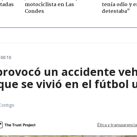
ctadas
motociclista en Las
tenía odio y 
Condes
detestaba"
 00:10
rovocó un accidente vehic
que se vivió en el fútbol
Contigo
Ética y transparenci