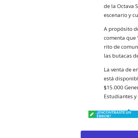
de la Octava 
escenario y c
A propósito de
comenta que “v
rito de comuni
las butacas d
La venta de en
está disponibl
$15.000 Gener
Estudiantes y
¿ENCONTRASTE UN
ERROR?