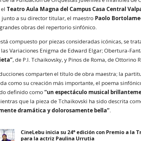
 el
Teatro Aula Magna del Campus Casa Central Valp
junto a su director titular, el maestro
Paolo Bortolameo
randes obras del repertorio sinfónico.
 está compuesto por piezas consideradas icónicas, se trat
e las Variaciones Enigma de Edward Elgar; Obertura-Fant
ieta”
, de P.I. Tchaikovsky, y Pinos de Roma, de Ottorino R
ducciones comparten el título de obra maestra; la partit
ada como su creación más importante, el poema sinfónic
ido definido como
“un espectáculo musical brillantem
mientras que la pieza de Tchaikovski ha sido descrita co
mente dramática y dolorosamente bella”
.
CineLebu inicia su 24° edición con Premio a la T
para la actriz Paulina Urrutia