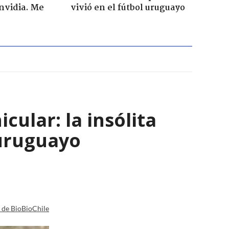
envidia. Me
vivió en el fútbol uruguayo
ular: la insólita
 uruguayo
a de BioBioChile