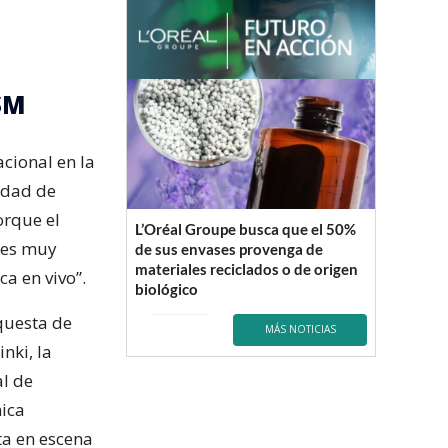
SM
acional en la
idad de
orque el
L’Oréal Groupe busca que el 50%
 es muy
de sus envases provenga de
materiales reciclados o de origen
a en vivo”.
biológico
rquesta de
MÁS NOTICIAS
nki, la
al de
ica
ta en escena