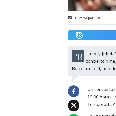
USM Valparaíso
"Romeo y Julieta", de Tchaikovski, y "Pinos de Roma", de Respighi, serán parte del
concierto “Imá
Bortolameolli, una d
Un concierto 
19:00 horas, 
Temporada Art
La agrupación 