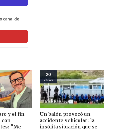
o canal de
20
visitas
ro y el fin
Un balón provocó un
n con
accidente vehicular: la
tes: "Me
insólita situación que se