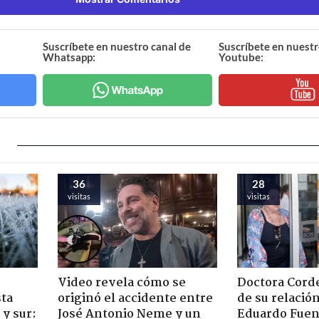
Suscríbete en nuestro canal de
Suscríbete en nuestr
Whatsapp:
Youtube:
36
28
visitas
visitas
Video revela cómo se
Doctora Corde
sta
originó el accidente entre
de su relació
y sur:
José Antonio Neme y un
Eduardo Fuen