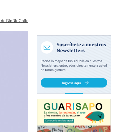
a de BioBioChile