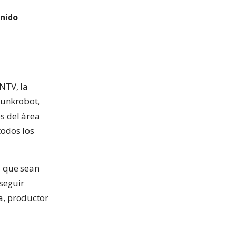
enido
NTV, la
Punkrobot,
s del área
odos los
s que sean
 seguir
a, productor