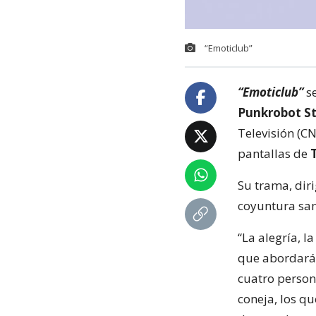
“Emoticlub”
“Emoticlub”
s
Punkrobot S
Televisión (CN
pantallas de
T
Su trama, dir
coyuntura san
“La alegría, l
que abordará 
cuatro person
coneja, los q