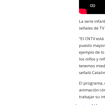
La serie infan
señales de TV
“El CNTV está
puesto mayor 
ejemplo de lo
los niños y n
tenemos miedo,
señaló Catali
El programa, 
animación cóm
trabajar su in