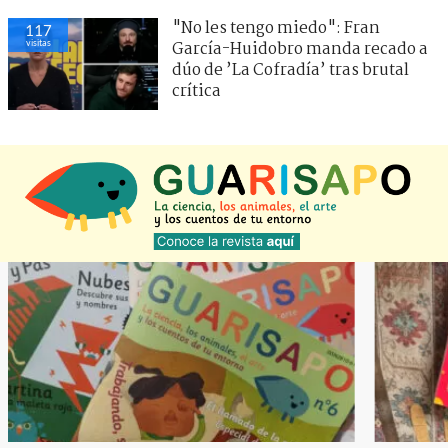
"No les tengo miedo": Fran
117
visitas
García-Huidobro manda recado a
dúo de ’La Cofradía’ tras brutal
crítica