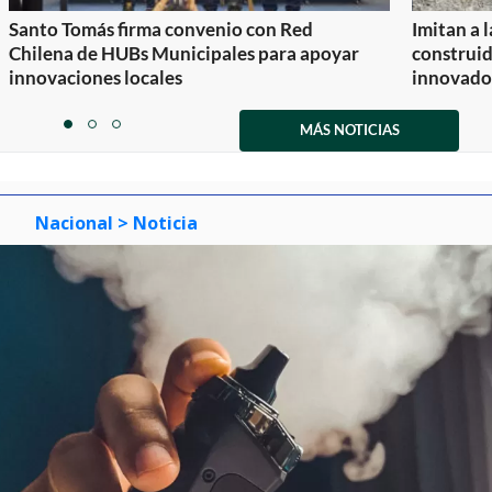
Santo Tomás firma convenio con Red
Imitan a 
Chilena de HUBs Municipales para apoyar
construi
innovaciones locales
innovador
Item
1
MÁS NOTICIAS
item
item
item
of
0
1
2
3
Nacional
> Noticia