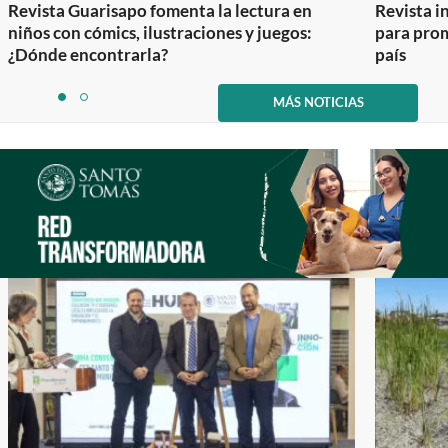
Revista Guarisapo fomenta la lectura en
Revista in
niños con cómics, ilustraciones y juegos:
para prom
¿Dónde encontrarla?
país
Item
1
MÁS NOTICIAS
item
item
of
0
1
2