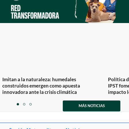
Imitan a la naturaleza: humedales
Política 
construidos emergen como apuesta
IPST fom
innovadora ante la crisis climática
impacto l
Item
1
MÁS NOTICIAS
item
item
item
of
0
1
2
3