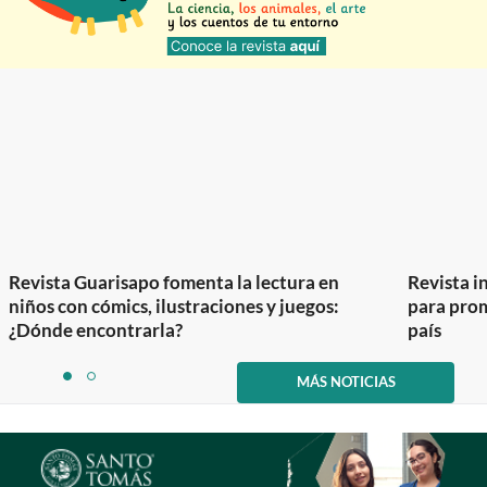
Revista Guarisapo fomenta la lectura en
Revista in
niños con cómics, ilustraciones y juegos:
para prom
¿Dónde encontrarla?
país
Item
1
MÁS NOTICIAS
item
item
of
0
1
2