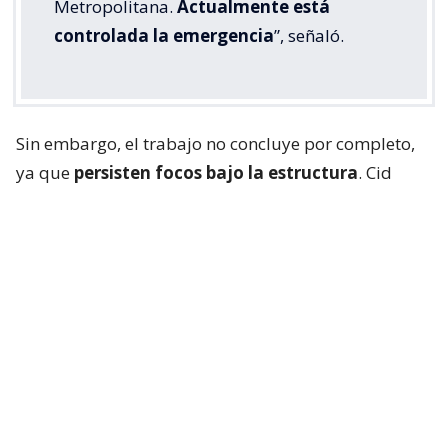
Metropolitana.
Actualmente está
controlada la emergencia
”, señaló.
Sin embargo, el trabajo no concluye por completo,
ya que
persisten focos bajo la estructura
. Cid
explicó que “vamos a trabajar en algunos puntos
que mantienen con algunos focos bajo la estructura
donde el carro mecánico no tiene acceso desde
arriba. Así que esas van a ser las funciones y las
labores que vamos a realizar en este momento”.
Lee también...
Panimex Química: la firma chilena
con presencia en 3 países y
cuestionada por historial de