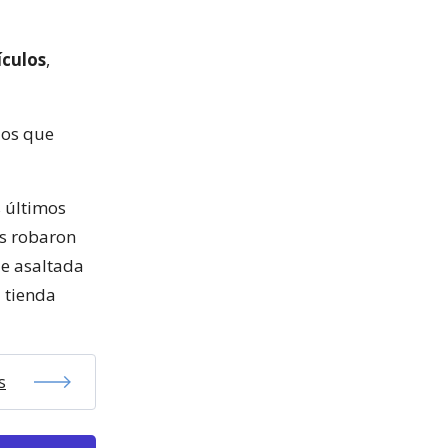
ículos
,
 los que
 últimos
es robaron
ue asaltada
a tienda
s