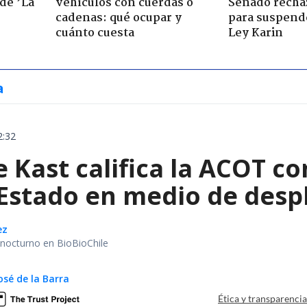
de ’La
vehículos con cuerdas o
Senado recha
cadenas: qué ocupar y
para suspende
cuánto cuesta
Ley Karin
a
2:32
e Kast califica la ACOT 
 Estado en medio de despl
ez
r nocturno en BioBioChile
osé de la Barra
Ética y transparenci