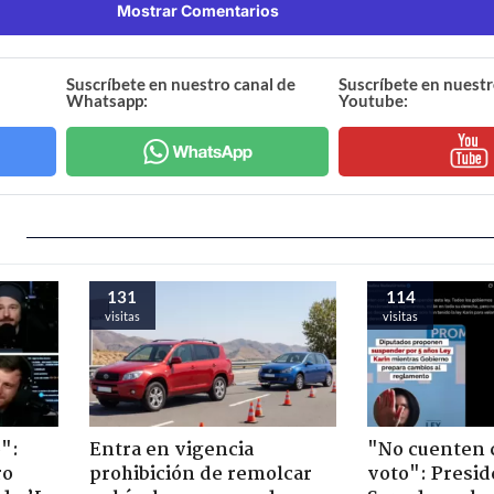
Mostrar Comentarios
Suscríbete en nuestro canal de
Suscríbete en nuestr
Whatsapp:
Youtube:
131
114
visitas
visitas
":
Entra en vigencia
"No cuenten 
ro
prohibición de remolcar
voto": Presid