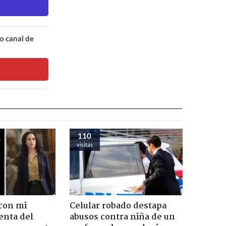
o canal de
110
visitas
con mi
Celular robado destapa
enta del
abusos contra niña de un