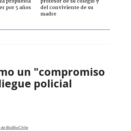
za propuesta
profesor de su colegio y
r por 5 años
del conviviente de su
madre
como un "compromiso
iegue policial
a de BioBioChile