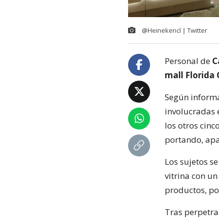
@Heinekencl | Twitter
Personal de
C
mall Florida
Según informa
involucradas e
los otros cinc
portando, ap
Los sujetos se
vitrina con u
productos, po
Tras perpetrar