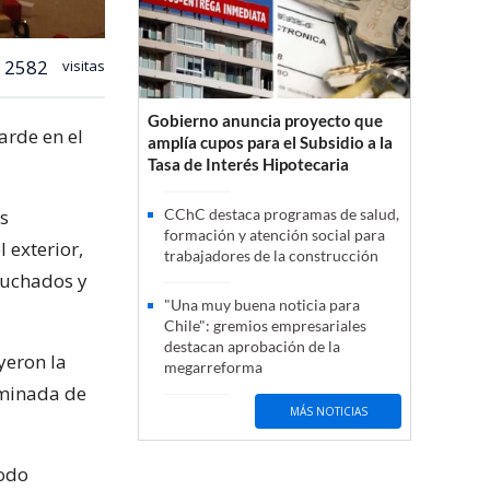
2582
visitas
Gobierno anuncia proyecto que
arde en el
amplía cupos para el Subsidio a la
Tasa de Interés Hipotecaria
s
CChC destaca programas de salud,
formación y atención social para
 exterior,
trabajadores de la construcción
puchados y
"Una muy buena noticia para
Chile": gremios empresariales
destacan aprobación de la
yeron la
megarreforma
rminada de
MÁS NOTICIAS
todo