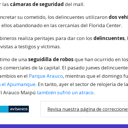
r las
cámaras de seguridad
del mall.
ncretar su cometido, los delincuentes utilizaron
dos veh
 ellos abandonado en las cercanías del Florida Center.
bineros realiza peritajes para dar con los
delincuentes
,
vistas a testigos y víctimas.
último de una
seguidilla de robos
que han ocurrido en los
os comerciales de la capital. El pasado jueves delincuent
ambios en el
Parque Arauco
, mientras que el domingo f
en el Apumanque
. En tanto, ayer el sector de relojería de l
all Arauco Maipú
también sufrió un atraco
.
Revisa nuestra página de correccione
AVÍSANOS