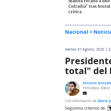
manda recado a dúo 
Cofradía’ tras brutal
crítica
Nacional
> Notici
Viernes 07 Agosto, 2026 | 2
President
total" del
Antonio Gonzal
Periodista. Edito
Con información de
María J
Seguimos criterios de