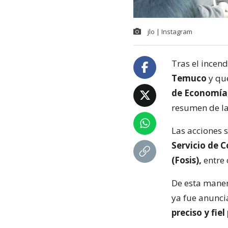
jlo | Instagram
Tras el incen
Temuco
y que
de Economía, 
resumen de la
Las acciones 
Servicio de C
(Fosis),
entre 
De esta maner
ya fue anunci
preciso y fie