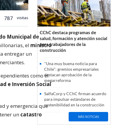
787
visitas
CChC destaca programas de
o Municipal de
salud, formación y atención social
para trabajadores de la
llonarias, el
ministro
construcción
a entregar un
merciantes.
"Una muy buena noticia para
Chile": gremios empresariales
 dependientes como el
destacan aprobación de la
megarreforma
ad e Inversión Social
SalfaCorp y CChC firman acuerdo
para impulsar estándares de
sostenibilidad en la construcción
dad y emergencia que
btener un
catastro
MÁS NOTICIAS