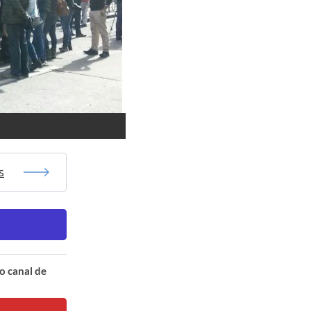
s
o canal de