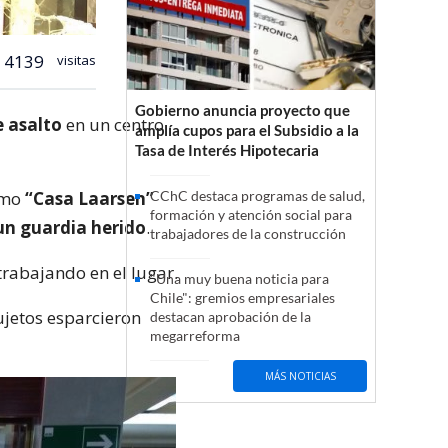
4139
visitas
Gobierno anuncia proyecto que
e asalto
en un centro
amplía cupos para el Subsidio a la
Tasa de Interés Hipotecaria
mo
“Casa Laarsen”
CChC destaca programas de salud,
formación y atención social para
un guardia herido
.
trabajadores de la construcción
rabajando en el lugar.
"Una muy buena noticia para
Chile": gremios empresariales
ujetos esparcieron
destacan aprobación de la
megarreforma
MÁS NOTICIAS